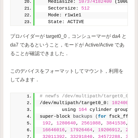
   Mediasize: 
107374182400
 (100G)
   Sectorsize: 
512
   Mode: r1w1e1
   State: ACTIVE
プロバイダーが target0_0，コンシューマーが da4 と
da7 であるということ，モードが Active/Active であ
ることが確認できました．
このデバイスをフォーマットしてマウント，利用を
してみます．
# newfs /dev/multipath/target0_0
/dev/multipath/target0_0: 
102400.0
M
        using 
164
 cylinder groups 
o
super-block 
backups
(
for
 fsck_ffs -
192
, 
1280640
, 
2561088
, 
3841536
, 
51
16646016
, 
17926464
, 
19206912
, 
2048
32011392
, 
33291840
, 
34572288
, 
3585