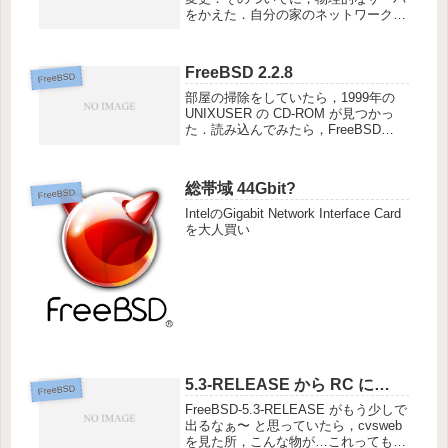
をかえた．自分の家のネットワーク上
で，FileServer (NAS) として利用して
いるサーバをデータベースサーバとし
た．理由は… NFS 上で動かす...
FreeBSD 2.2.8
FreeBSD
部屋の掃除をしていたら，1999年の
UNIXUSER の CD-ROM が見つかっ
た．読み込んでみたら，FreeBSD
2.2.8 だった(wなつかしぃなぁ〜 と思
いつつ，VMWare 起動して入れてみ
た．すんなりと入ったので，root ...
総帯域 44Gbit?
FreeBSD
IntelのGigabit Network Interface Card
を大人買い
5.3-RELEASE から RC に…
FreeBSD
FreeBSD-5.3-RELEASE がもう少しで
出るなぁ〜 と思っていたら，cvsweb
を見た所，こんな物が…これってもし