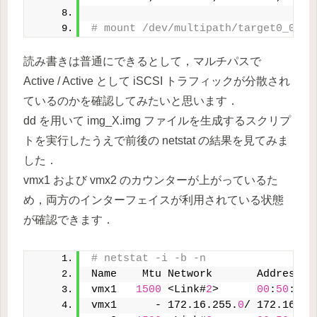
# mount /dev/multipath/target0_0 /m
読み書きは普通にできるとして，マルチパスで
Active / Active として iSCSI トラフィックが分散され
ているのかを確認してみたいと思います．
dd を用いて img_X.img ファイルを生成するスクリプ
トを実行したうえで前後の netstat の結果を見てみま
した．
vmx1 および vmx2 のカウンターが上がっているた
め，両方のインターフェイスが利用されている状態
が確認できます．
# netstat -i -b -n
Name    Mtu Network       Address  
vmx1   
1500
 <Link#
2
>      
00
:
50
:
56
:
vmx1      - 172.16.255.
0
/ 172.16.25