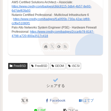
AWS Certified Solutions Architect – Associate:
https://www.credly.com/badges/c8dc8115-3db4-4b57-8e93-
6d7def63fa93
Nutanix Certified Professional - Multicloud Infrastructure 6
:
https://www.credly.com/badges/f1a0f35b-730a-42ac-bf69-
ccf6e51080f1
Palo Alto Networks System Engineer (PSE) - Hardware Firewall
Professional:
https://www.credly.com/badges/2cca4b78-8187-
4798-a720-800a3517c418
FreeBSD
FreeBSD
GEOM
iSCSI
シェアする
X
Facebook
はてブ
LINE
コピー