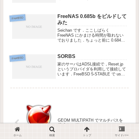
かして，ReleaseCancel ですか?# ま
ぁ，cvsup で 5-STABLE を追っかけ
ているので，全...
FreeNAS 0.685b をビルドして
FreeBSD
みた
Seichan です．ここしばらく
FreeNAS にかまける時間が取れない
でおりました．ちょっと前に 0.684b
というバージョンが からリリースさ
れており，ここでは作成した日本語ロ
ケールや，ちょっとした修正が反映さ
SORBS
FreeBSD
れています．ただ，ロ...
家のサーバはADSL接続で，Reset.jp
というプロバイダを利用して接続して
います．FreeBSD 5-STABLE で user-
ppp + ppp-nat + ipfw という構成で
NAT(NAPT)及びフィルタリングを行
っていま...
GEOM MULTIPATH でマルチパスを
構成する (1)
ホーム
検索
トップ
サイドバー