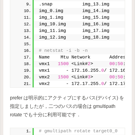
.snap           img_13.img      img
img_0.img       img_14.img      img
img_1.img       img_15.img      img
img_10.img      img_16.img      img
img_11.img      img_17.img      img
img_12.img      img_18.img      img
# netstat -i -b -n
Name    Mtu Network       Address  
vmx1   
1500
 <Link#
2
>      
00
:
50
:
56
:
vmx1      - 172.16.255.
0
/ 172.16.25
vmx2   
1500
 <Link#
3
>      
00
:
50
:
56
:
vmx2      - 172.17.255.
0
/ 172.17.25
prefer は明示的にアクティブにするパス(デバイス) を
指定しましたが，二つのパスの場合は gmultipath
rotate でも十分に利用可能です．
# gmultipath rotate target0_0