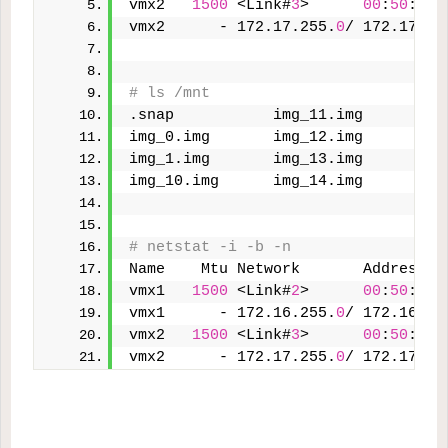
vmx2   
1500
 <Link#
3
>      
00
:
50
:
56
:
vmx2      - 172.17.255.
0
/ 172.17.25
# ls /mnt
.snap           img_11.img      img
img_0.img       img_12.img      img
img_1.img       img_13.img      img
img_10.img      img_14.img      img
# netstat -i -b -n
Name    Mtu Network       Address  
vmx1   
1500
 <Link#
2
>      
00
:
50
:
56
:
vmx1      - 172.16.255.
0
/ 172.16.25
vmx2   
1500
 <Link#
3
>      
00
:
50
:
56
:
vmx2      - 172.17.255.
0
/ 172.17.25