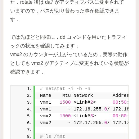
た．rotate 後は da7 がアクティブパスに変更されて
いますので，パスが切り替わった事が確認できま
す．
では先ほどと同様に，dd コマンドを用いたトラフィ
ックの状況を確認してみます．
vmx2 のカウンターが上がっているため，実際の動作
としても vmx2 がアクティブに変更されている状態が
確認できます．
# netstat -i -b -n
Name    Mtu Network       Address  
vmx1   
1500
 <Link#
2
>      
00
:
50
:
56
:
vmx1      - 172.16.255.
0
/ 172.16.25
vmx2   
1500
 <Link#
3
>      
00
:
50
:
56
:
vmx2      - 172.17.255.
0
/ 172.17.25
# ls /mnt