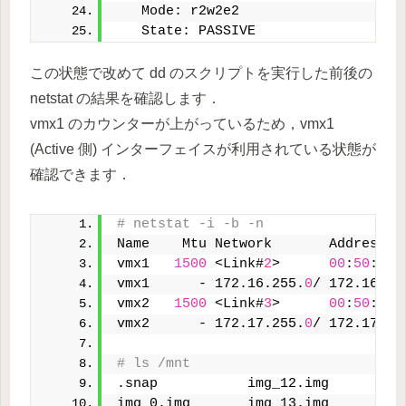
   Mode: r2w2e2
   State: PASSIVE
この状態で改めて dd のスクリプトを実行した前後の
netstat の結果を確認します．
vmx1 のカウンターが上がっているため，vmx1
(Active 側) インターフェイスが利用されている状態が
確認できます．
# netstat -i -b -n
Name    Mtu Network       Address  
vmx1   
1500
 <Link#
2
>      
00
:
50
:
56
:
vmx1      - 172.16.255.
0
/ 172.16.25
vmx2   
1500
 <Link#
3
>      
00
:
50
:
56
:
vmx2      - 172.17.255.
0
/ 172.17.25
# ls /mnt
.snap           img_12.img      img
img_0.img       img_13.img      img