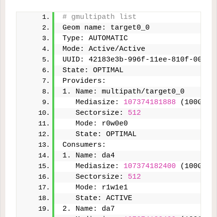
# gmultipath list
Geom name: target0_0
Type: AUTOMATIC
Mode: Active/Active
UUID: 42183e3b-996f-11ee-810f-00505
State: OPTIMAL
Providers:
1. Name: multipath/target0_0
   Mediasize: 
107374181888
 (100G)
   Sectorsize: 
512
   Mode: r0w0e0
   State: OPTIMAL
Consumers:
1. Name: da4
   Mediasize: 
107374182400
 (100G)
   Sectorsize: 
512
   Mode: r1w1e1
   State: ACTIVE
2. Name: da7