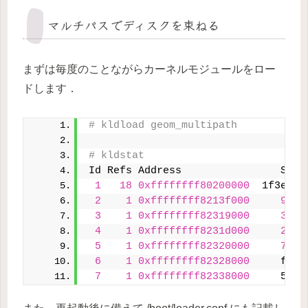
マルチパスでディスクを束ねる
まずは毎度のことながらカーネルモジュールをロー
ドします．
# kldload geom_multipath
# kldstat
Id Refs Address                Size
1
18
0xffffffff80200000
  1f3e2d0
2
1
0xffffffff8213f000
9290
3
1
0xffffffff82319000
3218
4
1
0xffffffff8231d000
2180
5
1
0xffffffff82320000
7490
6
1
0xffffffff82328000
     f0ac
7
1
0xffffffff82338000
     589c