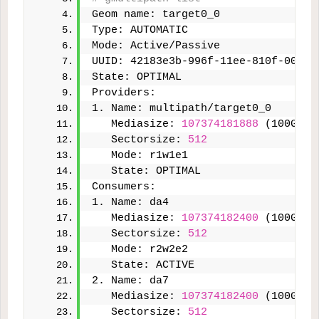
Geom name: target0_0
Type: AUTOMATIC
Mode: Active/Passive
UUID: 42183e3b-996f-11ee-810f-00505
State: OPTIMAL
Providers:
1. Name: multipath/target0_0
   Mediasize: 
107374181888
 (100G)
   Sectorsize: 
512
   Mode: r1w1e1
   State: OPTIMAL
Consumers:
1. Name: da4
   Mediasize: 
107374182400
 (100G)
   Sectorsize: 
512
   Mode: r2w2e2
   State: ACTIVE
2. Name: da7
   Mediasize: 
107374182400
 (100G)
   Sectorsize: 
512