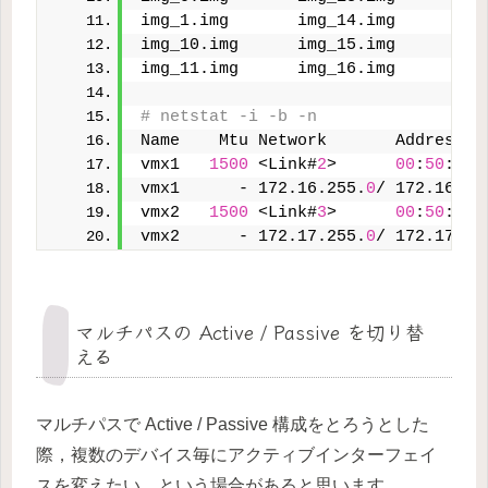
img_1.img       img_14.img      img
img_10.img      img_15.img      img
img_11.img      img_16.img      img
# netstat -i -b -n
Name    Mtu Network       Address  
vmx1   
1500
 <Link#
2
>      
00
:
50
:
56
:
vmx1      - 172.16.255.
0
/ 172.16.25
vmx2   
1500
 <Link#
3
>      
00
:
50
:
56
:
vmx2      - 172.17.255.
0
/ 172.17.25
マルチパスの Active / Passive を切り替
える
マルチパスで Active / Passive 構成をとろうとした
際，複数のデバイス毎にアクティブインターフェイ
スを変えたい．という場合があると思います．