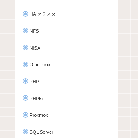
HA クラスター
NFS
NISA
Other unix
PHP
PHPki
Proxmox
SQL Server