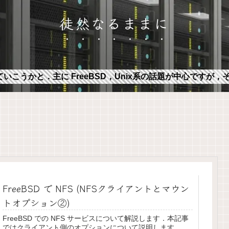
徒然なるままに
ていこうかと．主に FreeBSD，Unix系の話題が中心ですが
FreeBSD で NFS (NFSクライアントとマウン
トオプション②)
FreeBSD での NFS サービスについて解説します．本記事
ではクライアント側のオプションについて説明します．