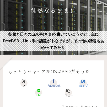
徒然なるままに
徒然と日々の出来事(ネタ)を書いていこうかと．主に
FreeBSD，Unix系の話題が中心ですが，その他の話題もあ
つかってみたり．
もっともセキュアなOSはBSDだそうだ
X
Facebook
はてブ
LINE
コピー
2005.02.21
2023.11.22