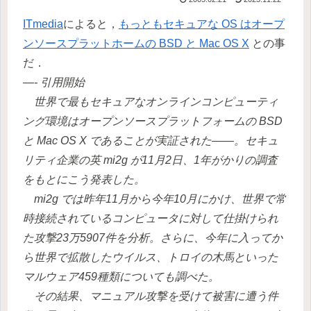
ITmedia
によると，
もっともセキュアな OS はオープ
ンソースプラットホームの BSD と Mac OS X
との事
だ．
—- 引用開始
世界で最もセキュアなオンラインコンピューティ
ング環境はオープンソースプラットフォームの BSD
と Mac OS X であることが実証された――。セキュ
リティ企業の英 mi2g が11月2日、1年がかりの調査
をもとにこう発表した。
mi2g では昨年11月から今年10月にかけ、世界で常
時接続されているコンピュータに対して仕掛けられ
た攻撃23万5907件を分析。さらに、今年に入ってか
ら世界で拡散したウイルス、トロイの木馬といった
マルウェア459種類についても調べた。
その結果、マニュアル攻撃を受けて被害に遭う件