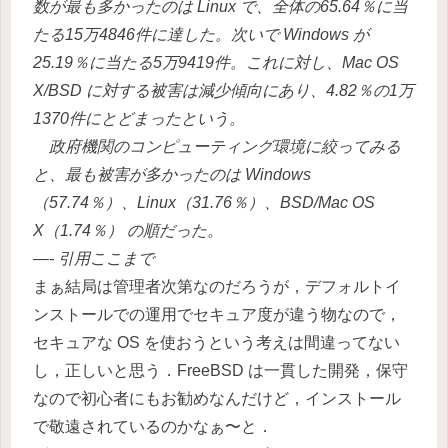
数が最も多かったのは Linux で、全体の65.64％に当
たる15万4846件に達した。次いで Windows が
25.19％に当たる5万9419件。これに対し、Mac OS
X/BSD に対する被害は減少傾向にあり、4.82％の1万
1370件にとどまったという。
政府機関のコンピューティング環境に絞ってみる
と、最も被害が多かったのは Windows
（57.74％）、Linux（31.76％）、BSD/Mac OS
X（1.74％） の順だった。
—- 引用ここまで
まぁ結局は管理者次第なのだろうが，デフォルトイ
ンストールでの運用でセキュア度が違う物なので，
セキュアな OS を使おうという考えは間違ってない
し，正しいと思う．FreeBSD は一貫した開発，保守
なので初心者にもお勧めなんだけど，インストール
で敬遠されているのかなぁ〜と．