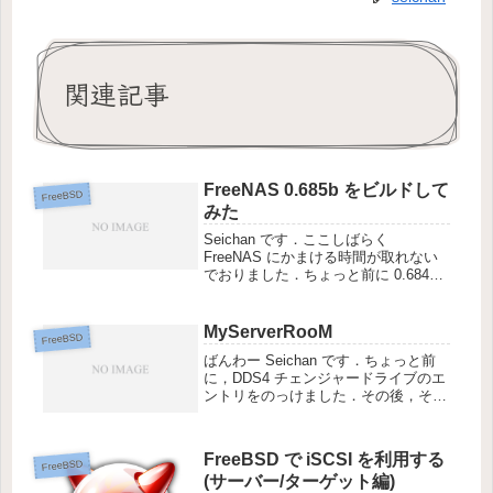
関連記事
FreeNAS 0.685b をビルドして
FreeBSD
みた
Seichan です．ここしばらく
FreeNAS にかまける時間が取れない
でおりました．ちょっと前に 0.684b
というバージョンが からリリースさ
れており，ここでは作成した日本語ロ
ケールや，ちょっとした修正が反映さ
MyServerRooM
FreeBSD
れています．ただ，ロ...
ばんわー Seichan です．ちょっと前
に，DDS4 チェンジャードライブのエ
ントリをのっけました．その後，その
部屋の写真を撮ってあって，会社の人
に見せた所，「ばかじゃねー?」 だの
「ありえねー」 だの 「すげー」 だの
FreeBSD で iSCSI を利用する
と好評だったので...
FreeBSD
(サーバー/ターゲット編)