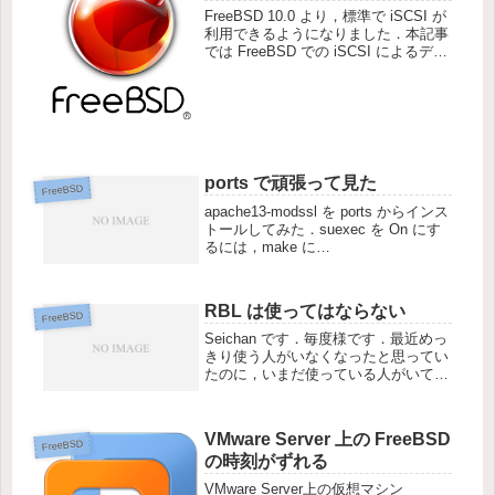
FreeBSD 10.0 より，標準で iSCSI が
利用できるようになりました．本記事
では FreeBSD での iSCSI によるディ
スクの提供 (サーバー/ターゲット) に
ついて解説します．
ports で頑張って見た
FreeBSD
apache13-modssl を ports からインス
トールしてみた．suexec を On にす
るには，make に
WITH_APACHE_SUEXEC=yes を追
加．さらに，suexec_docroot の設定
のために，APAC...
RBL は使ってはならない
FreeBSD
Seichan です．毎度様です．最近めっ
きり使う人がいなくなったと思ってい
たのに，いまだ使っている人がいてび
っくりしてます．以下の理由で RBL
は使ってはならない と判断してい
る．IP アドレスベースである精度が
VMware Server 上の FreeBSD
高くないと大きく2つの理...
FreeBSD
の時刻がずれる
VMware Server上の仮想マシン