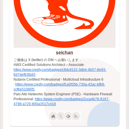
seichan
ご連絡は X (twitter) の DM へお願いします．
AWS Certified Solutions Architect – Associate:
https://www.credly.com/badges/c8dc8115-3db4-4b57-8e93-
6d7def63fa93
Nutanix Certified Professional - Multicloud Infrastructure 6
:
https://www.credly.com/badges/f1a0f35b-730a-42ac-bf69-
ccf6e51080f1
Palo Alto Networks System Engineer (PSE) - Hardware Firewall
Professional:
https://www.credly.com/badges/2cca4b78-8187-
4798-a720-800a3517c418