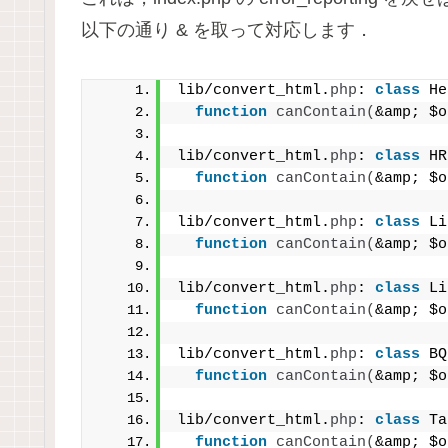
以下の通り & を取って対応します．
lib/convert_html.
php
: 
class
 He
function
canContain
(
&amp; $o
lib/convert_html.
php
: 
class
 HR
function
canContain
(
&amp; $o
lib/convert_html.
php
: 
class
 Li
function
canContain
(
&amp; $o
lib/convert_html.
php
: 
class
 Li
function
canContain
(
&amp; $o
lib/convert_html.
php
: 
class
 BQ
function
canContain
(
&amp; $o
lib/convert_html.
php
: 
class
 Ta
function
canContain
(
&amp; $o