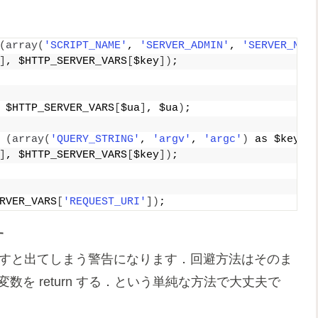
(
array
(
'SCRIPT_NAME'
, 
'SERVER_ADMIN'
, 
'SERVER_NAM
]
, $HTTP_SERVER_VARS
[
$key
])
;
 $HTTP_SERVER_VARS
[
$ua
]
, $ua
)
;
(
array
(
'QUERY_STRING'
, 
'argv'
, 
'argc'
)
 as $key
)
]
, $HTTP_SERVER_VARS
[
$key
])
;
RVER_VARS
[
'REQUEST_URI'
])
;
す
n で返すと出てしまう警告になります．回避方法はそのま
変数を return する．という単純な方法で大丈夫で