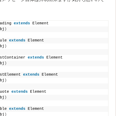
ading 
extends
 Element
bj
)
ule 
extends
 Element
bj
)
stContainer 
extends
 Element
bj
)
stElement 
extends
 Element
bj
)
uote 
extends
 Element
bj
)
ble 
extends
 Element
bj
)