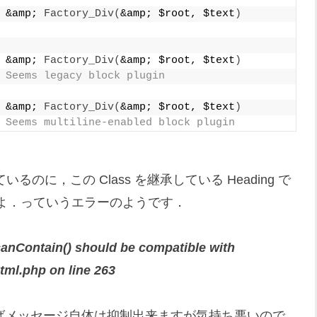
 &amp; 
Factory_Div
(
&amp; $root, $text
)
 &amp; 
Factory_Div
(
&amp; $root, $text
)
 Seems legacy block plugin
 &amp; 
Factory_Div
(
&amp; $root, $text
)
 Seems multiline-enabled block plugin
 を定義しているのに，この Class を継承している Heading で
よ．っていうエラーのようです．
canContain() should be compatible with
tml.php on line 263
ting を戻せばメッセージ自体は抑制出来ますが気持ち悪いので