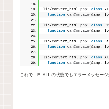
lib/convert_html.
php
: 
class
 YT
function
canContain
(
&amp; $o
lib/convert_html.
php
: 
class
 Pr
function
canContain
(
&amp; $o
lib/convert_html.
php
: 
class
 Di
function
canContain
(
&amp; $o
lib/convert_html.
php
: 
class
 Al
function
canContain
(
&amp; $o
これで，E_ALL の状態でもエラーメッセ