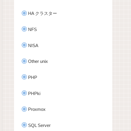
HA クラスター
NFS
NISA
Other unix
PHP
PHPki
Proxmox
SQL Server