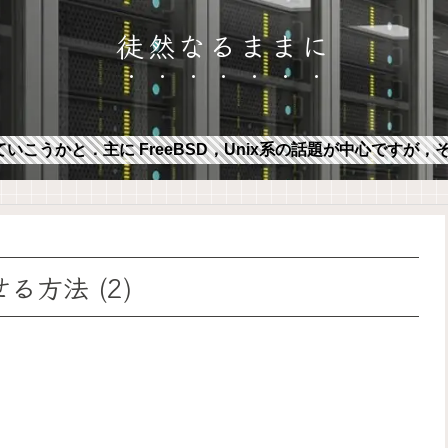
徒然なるままに
ていこうかと．主に FreeBSD，Unix系の話題が中心ですが
させる方法 (2)