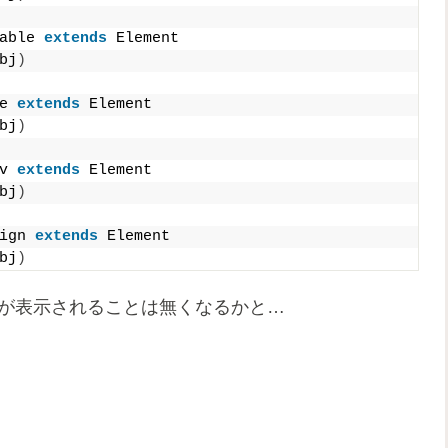
able 
extends
 Element
bj
)
e 
extends
 Element
bj
)
v 
extends
 Element
bj
)
ign 
extends
 Element
bj
)
ージが表示されることは無くなるかと…