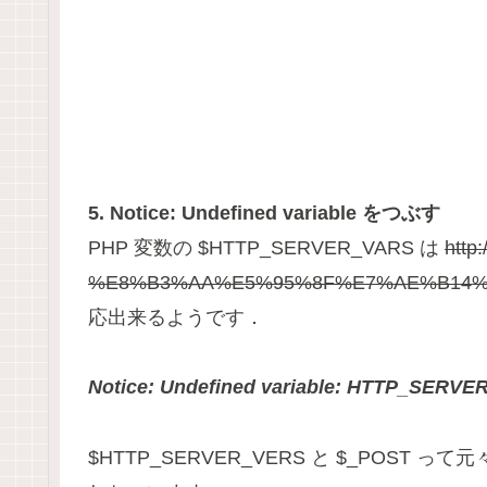
5. Notice: Undefined variable をつぶす
PHP 変数の $HTTP_SERVER_VARS は
http:
%E8%B3%AA%E5%95%8F%E7%AE%B14%
応出来るようです．
Notice: Undefined variable: HTTP_SERVER_V
$HTTP_SERVER_VERS と $_POS