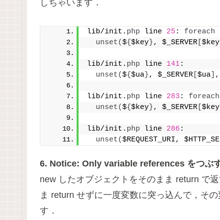
しちゃいます．
lib/init.
php
 line 
25
: 
foreach
unset
(
$
{
$key
}
, $_SERVER
[
$key
lib/init.
php
 line 
141
:
unset
(
$
{
$ua
}
, $_SERVER
[
$ua
]
,
lib/init.
php
 line 
283
: 
foreach
unset
(
$
{
$key
}
, $_SERVER
[
$key
lib/init.
php
 line 
286
:
unset
(
$REQUEST_URI, $HTTP_SE
6. Notice: Only variable references をつぶ
new したオブジェクトをそのまま retur
ま return せずに一度変数に突っ込んで，その
す．