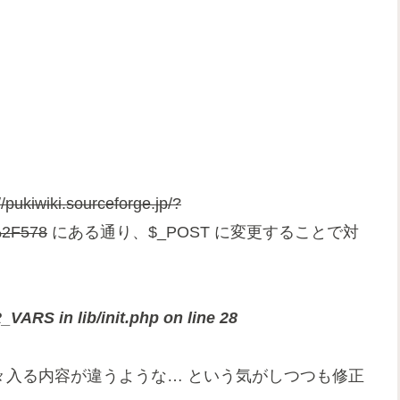
//pukiwiki.sourceforge.jp/?
2F578
にある通り、$_POST に変更することで対
ARS in lib/init.php on line 28
T って元々入る内容が違うような… という気がしつつも修正