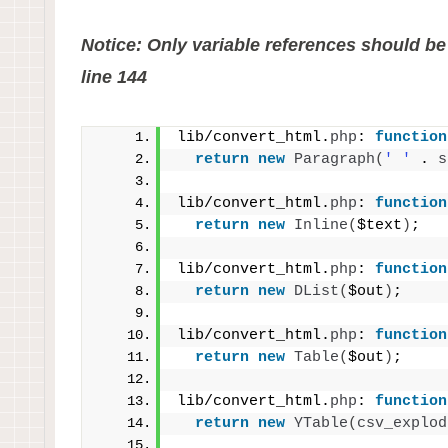
Notice: Only variable references should be
line 144
lib/convert_html.
php
: 
function
return
new
Paragraph
(
' '
 . 
s
lib/convert_html.
php
: 
function
return
new
Inline
(
$text
)
;
lib/convert_html.
php
: 
function
return
new
DList
(
$out
)
;
lib/convert_html.
php
: 
function
return
new
Table
(
$out
)
;
lib/convert_html.
php
: 
function
return
new
YTable
(
csv_explod