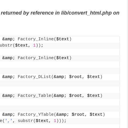
 returned by reference in lib/convert_html.php on
 &amp; 
Factory_Inline
(
$text
)
ubstr
(
$text, 
1
))
;
 &amp; 
Factory_Inline
(
$text
)
 &amp; 
Factory_DList
(
&amp; $root, $text
)
 &amp; 
Factory_Table
(
&amp; $root, $text
)
 &amp; 
Factory_YTable
(
&amp; $root, $text
)
e
(
','
, 
substr
(
$text, 
1
)))
;