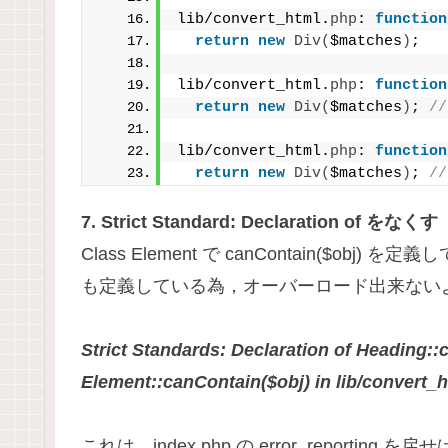
lib/convert_html.
php
: 
function
return
new
Div
(
$matches
)
;
lib/convert_html.
php
: 
function
return
new
Div
(
$matches
)
; 
//
lib/convert_html.
php
: 
function
return
new
Div
(
$matches
)
; 
//
7. Strict Standard: Declaration of をなくす
Class Element で canContain($obj)
も定義している為，オーバーロード出来ない
Strict Standards: Declaration of Heading::
Element::canContain($obj) in lib/convert_h
これは，index.php の error_repor