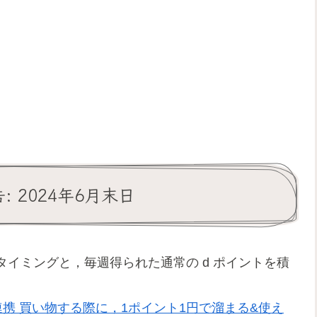
 2024年6月末日
イミングと，毎週得られた通常の d ポイントを積
jpと連携 買い物する際に，1ポイント1円で溜まる&使え