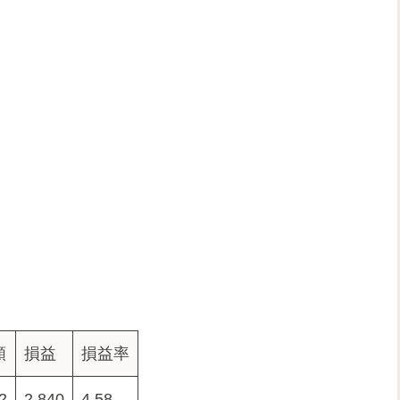
額
損益
損益率
2
2,840
4.58