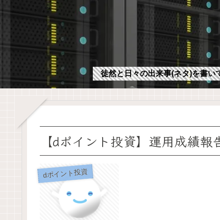
徒然と日々の出来事(ネタ)を書い
【dポイント投資】運用成績報告:
dポイント投資