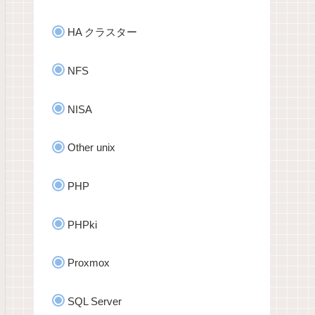
HA クラスター
NFS
NISA
Other unix
PHP
PHPki
Proxmox
SQL Server