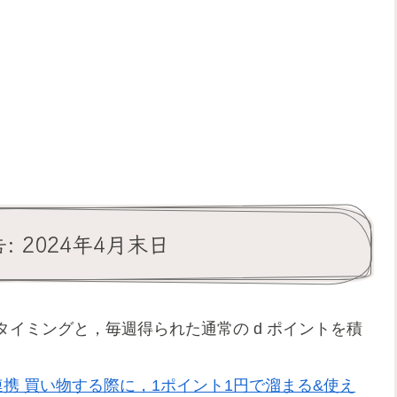
 2024年4月末日
イミングと，毎週得られた通常の d ポイントを積
jpと連携 買い物する際に，1ポイント1円で溜まる&使え