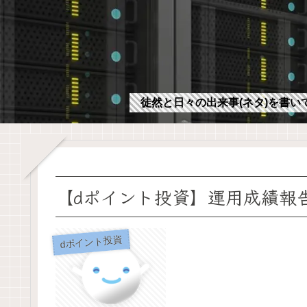
徒然と日々の出来事(ネタ)を書い
【dポイント投資】運用成績報告:
dポイント投資