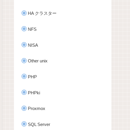
HA クラスター
NFS
NISA
Other unix
PHP
PHPki
Proxmox
SQL Server