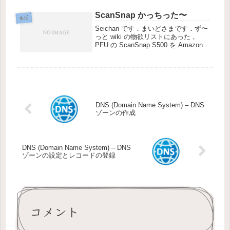
た．前にどこかで発見したんだけど，
表紙が破れていたので買うのをあきら
ScanSnap かっちった〜
生活
めていたのです．...
Seichan です．まいどさまです．ず〜
っと wiki の物欲リストにあった，
PFU の ScanSnap S500 を Amazon
から買ってしまいました．で，昨日か
って，今日届きました．# 首都圏 &&
在庫有り の場合，+300円...
DNS (Domain Name System) – DNS
ゾーンの作成
DNS (Domain Name System) – DNS
ゾーンの設定とレコードの登録
コメント