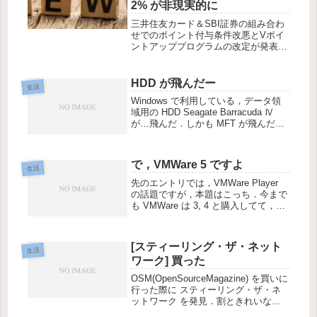
2% が非現実的に
三井住友カード＆SBI証券の組み合わ
せでのポイント付与条件改悪とVポイ
ントアッププログラムの改定が発表さ
れました．条件はVポイント投資で合
計10,000ポイント以上利用が必要で，
NISA口座における投資信託の保有資
HDD が飛んだー
生活
産評価額も厳しくなりました．
Windows で利用している，データ領
域用の HDD Seagate Barracuda Ⅳ
が…飛んだ．しかも MFT が飛んだ．
CHKDSK が Windows のブートの際に
実行されるけど，うまく修復されない
ので，あきらめて電源ダウ...
で，VMWare 5 ですよ
生活
先のエントリでは，VMWare Player
の話題ですが，本題はこっち．今まで
も VMWare は 3, 4 と購入してて，
VMWare 5 が出ている事も知ってい
て．でもアップグレードするまでには
いたっていなかったんですね．# 理由
[スティーリング・ザ・ネット
は単...
生活
ワーク] 買った
OSM(OpenSourceMagazine) を買いに
行った際に スティーリング・ザ・ネ
ットワーク を発見．割ときれいな状
態で並んでいたのでやっと買ってみ