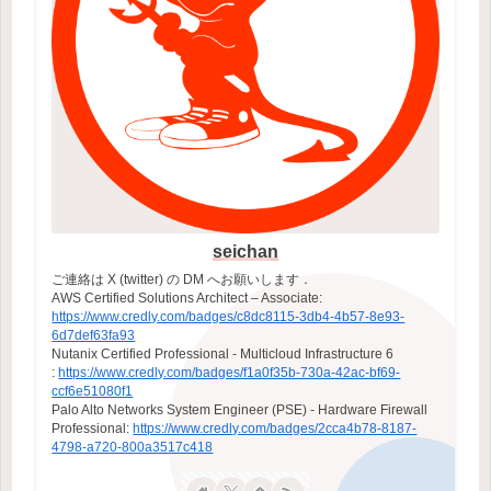
seichan
ご連絡は X (twitter) の DM へお願いします．
AWS Certified Solutions Architect – Associate:
https://www.credly.com/badges/c8dc8115-3db4-4b57-8e93-
6d7def63fa93
Nutanix Certified Professional - Multicloud Infrastructure 6
:
https://www.credly.com/badges/f1a0f35b-730a-42ac-bf69-
ccf6e51080f1
Palo Alto Networks System Engineer (PSE) - Hardware Firewall
Professional:
https://www.credly.com/badges/2cca4b78-8187-
4798-a720-800a3517c418