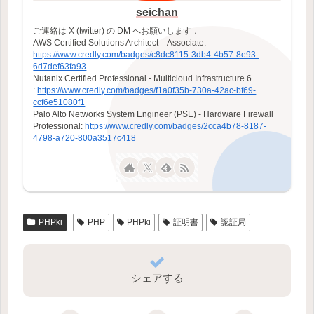
seichan
ご連絡は X (twitter) の DM へお願いします．
AWS Certified Solutions Architect – Associate:
https://www.credly.com/badges/c8dc8115-3db4-4b57-8e93-
6d7def63fa93
Nutanix Certified Professional - Multicloud Infrastructure 6
:
https://www.credly.com/badges/f1a0f35b-730a-42ac-bf69-
ccf6e51080f1
Palo Alto Networks System Engineer (PSE) - Hardware Firewall
Professional:
https://www.credly.com/badges/2cca4b78-8187-
4798-a720-800a3517c418
PHPki
PHP
PHPki
証明書
認証局
シェアする