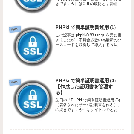
きです．今回はCRLの取得と，管理ユ
ーザのメンテナンスについて解説しま
す．管理ユーザのメンテナンス管理ユ
ーザのメンテナンスも PHPki で行う
事が可能です．た...
PHPki で簡単証明書運用 (1)
PHPki
この記事は phpki-0.83.tar.gz を元に書
きましたが，不具合多数の為最新のソ
ースコードを取得して導入する方法に
切り替えました．「PHPki で簡単証明
書運用 (1) 【修正版】」に更新した記
事を掲載していますのでそちらを参照
く...
PHPki で簡単証明書運用 (4)
PHPki
【作成した証明書を管理す
る】
先日の「PHPki で簡単証明書運用 (3)
【署名されたサーバ証明書を作る】」
の続きです．今回はタイトルのとお
り，証明書の管理について纏めます．
どんなものでもそうですが，管理が一
番大事です．ましてや証明書ですから
より慎重に行いましょう．管...