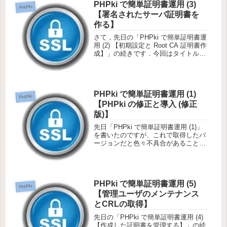
PHPki で簡単証明書運用 (3)
PHPki
【署名されたサーバ証明書を
作る】
さて，先日の「PHPki で簡単証明書運
用 (2) 【初期設定と Root CA 証明書作
成】」の続きです．今回はタイトルの
とおり，サーバ証明書を作ります．管
理画面へアクセスApacheの Alias で
設定した URL に /ca をつけ...
PHPki で簡単証明書運用 (1)
PHPki
【PHPki の修正と導入 (修正
版)】
先日「PHPki で簡単証明書運用 (1)」
を書いたのですが、これで取得したバ
ージョンだと色々不具合があることが
わかりました．導入方法含めて修正し
た方が良いと思ったので，別記事とし
て修正版を書きなおします...証明書を
管理するのって大変です...
PHPki で簡単証明書運用 (5)
PHPki
【管理ユーザのメンテナンス
とCRLの取得】
先日の「PHPki で簡単証明書運用 (4)
【作成した証明書を管理する】」の続