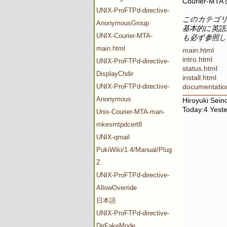
Courier
UNIX-ProFTPd-directive-
このカテゴ
AnonymousGroup
基本的に英語
UNIX-Courier-MTA-
も必ず参照し
main.html
main.html
intro.html
UNIX-ProFTPd-directive-
status.html
DisplayChdir
install.html
UNIX-ProFTPd-directive-
documentatio
Anonymous
Hiroyuki Sei
Today:4 Yeste
Unix-Courier-MTA-man-
mkesmtpdcert8
UNIX-qmail
PukiWiki/1.4/Manual/Plugin/V-
Z
UNIX-ProFTPd-directive-
AllowOverride
日本語
UNIX-ProFTPd-directive-
DirFakeMode