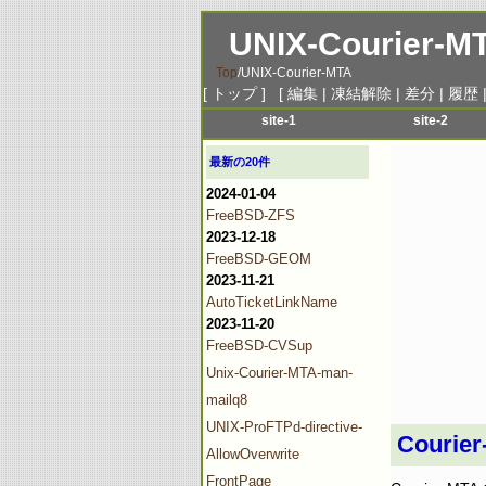
UNIX-Courier-M
Top
/
UNIX-Courier-MTA
[
トップ
] [
編集
|
凍結解除
|
差分
|
履歴
site-1
site-2
menu-1
menu-1
最新の20件
menu-2
menu-2
2024-01-04
menu-3
menu-3
FreeBSD-ZFS
menu-4
menu-4
2023-12-18
menu-5
menu-5
FreeBSD-GEOM
2023-11-21
menu-6
menu-6
AutoTicketLinkName
2023-11-20
FreeBSD-CVSup
Unix-Courier-MTA-man-
mailq8
UNIX-ProFTPd-directive-
Courie
AllowOverwrite
FrontPage