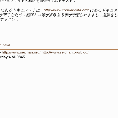
-MTA のウェブサイトの和訳を頑張ってみるテスト．
リにあるドキュメントは，
http://www.courier-mta.org/
にあるドキュメ
が苦手なため，翻訳ミス等が多数ある事が予想されますし，意訳を
て下さい．
n.html
no
http://www.seichan.org/
http://www.seichan.org/blog/
rday:4 All:9845