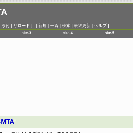
TA
|
添付
|
リロード
] [
新規
|
一覧
|
検索
|
最終更新
|
ヘルプ
]
site-3
site-4
site-5
menu-1
menu-1
menu-1
menu-2
menu-2
menu-2
menu-3
menu-3
menu-3
menu-4
menu-4
menu-4
menu-5
menu-5
menu-5
menu-6
menu-6
menu-6
r-MTA
†