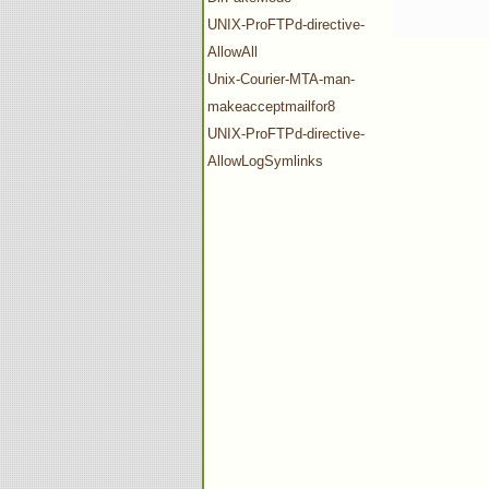
UNIX-ProFTPd-directive-
AllowAll
Unix-Courier-MTA-man-
makeacceptmailfor8
UNIX-ProFTPd-directive-
AllowLogSymlinks