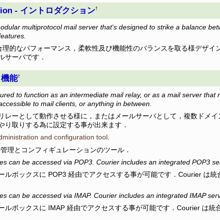
uction - イントロダクション
†
modular multiprotocol mail server that's designed to strike a balance 
 features.
r は，合理的なパフォーマンス，柔軟性及び機能性のバランスを取る様デザ
ルサーバです．
- 機能
†
red to function as an intermediate mail relay, or as a mail server that 
ccessible to mail clients, or anything in between.
リレーとして動作させる様に，またはメールサーバとして，複数ドメイ
やり取りする為に設定する事が出来ます．
inistration and configuration tool
.
スの管理とコンフィギュレーションのツール．
es can be accessed via POP3. Courier includes an integrated POP3 se
ルボックスに POP3 経由でアクセスする事が可能です．Courier は統
es can be accessed via IMAP. Courier includes an integrated IMAP serv
ルボックスに IMAP 経由でアクセスする事が可能です．Courier は統