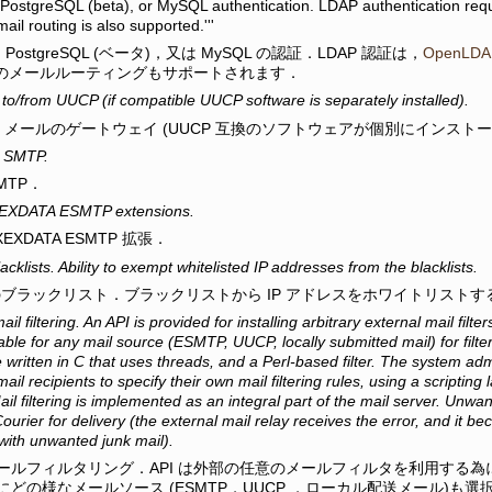
 PostgreSQL (beta), or MySQL authentication. LDAP authentication req
il routing is also supported.'''
，PostgreSQL (ベータ)，又は MySQL の認証．LDAP 認証は，
OpenLDA
ースのメールルーティングもサポートされます．
to/from UUCP (if compatible UUCP software is separately installed).
 UUCP メールのゲートウェイ (UUCP 互換のソフトウェアが個別にインス
d SMTP.
MTP．
EXDATA ESMTP extensions.
XEXDATA ESMTP 拡張．
klists. Ability to exempt whitelisted IP addresses from the blacklists.
スのブラックリスト．ブラックリストから IP アドレスをホワイトリスト
ail filtering. An API is provided for installing arbitrary external mail fil
able for any mail source (ESMTP, UUCP, locally submitted mail) for filte
 written in C that uses threads, and a Perl-based filter. The system admi
 mail recipients to specify their own mail filtering rules, using a script
il filtering is implemented as an integral part of the mail server. Unwan
urier for delivery (the external mail relay receives the error, and it b
 with unwanted junk mail).
ールフィルタリング．API は外部の任意のメールフィルタを利用する
にどの様なメールソース (ESMTP，UUCP ，ローカル配送メール)も