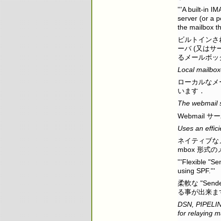
'''A built-in 
server (or a 
the mailbox th
ビルトインさ
ーバ (又はサ
るメールボッ
Local mailbox
ローカルなメー
います．
The webmail s
Webmail 
Uses an effic
ネイティブな
mbox 形
'''Flexible "
using SPF.'''
柔軟な "Send
る事が出来ま
DSN, PIPELINI
for relaying m