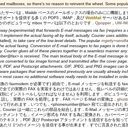
ed mailboxes, so there's no reason to reinvent the wheel. Some popula
れたサーバは，Maildir ベースのメールボックスの場合のみにに機能しま
ポートを提供する多くの POP3，IMAP，及び
WebMail
サーバがある
かのポピュラーな mbox サーバは以下のとおりです．
Qpopper
，
UW-IM
eway (experimental) that forwards E-mail messages via fax (requires a
t implement the actual faxing all by itself, actually. Courier uses addit
talled), to take care of the low-level details. The popular
mgetty+sendf
he actual faxing. Conversion of E-mail messages to fax pages is done
ry. Courier glues all of these pieces together in a seamless manner a
er@fax> is received. The main textual body of the E-mail message is
re converted to fax image format and transmitted after the cover page.
xt, PDF, and Postscript attachments. GIF, JPEG, and PNG images can b
ftware packages that were mentioned previously are usually already in
 In most cases no additional software really needs to be installed in ord
s2互換の faxmodem が必要です) 経由で，E-mail メッセージを転送する fax
全ての実際の FAX を実装するわけではありません．低レベルの詳細の面倒
(個別にインストールしなければなりません) を利用します．ポピュラー
 と話し，実際の FAX を処理します．FAX ページ E-Mail の変換は，
ghosts
て行われます．いつでも，<phonenumber@fax> 宛てに提出された E
Courier は一緒にこれらの部品を結合します．E-Mail メッセージ
チメントでも，イメージ形式を FAX する為に変換され，カバーページの後
テキスト，PDF 及び Postscript アタッチメントを送信するかを知ってい
ージあたり 1つのイメージ) を送信する事が出来ます．すでに言及された