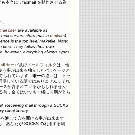
本当に，faxmail を動作させる為
す．
mail filter
are available as
 mail servers store mail in
maildirs
).
ce is the top level makefile. Note:
n time. They follow their own
me, however, everything always syncs
ail サーバ
及び
メールフィルタ
は，他
で使う事が出来る独立したパッケージと
てられています．唯一の違いは，トッ
ビルドと同期している訳ではありません．それ
ースが含まれているかもしれません!
る為，全てはいつも一緒に同期がとら
il. Receiving mail through a SOCKS
 client library.
ウォールを通して穴を開ける事が出来ます．
あなたが SOCKS の利用する場