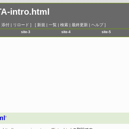
A-intro.html
|
添付
|
リロード
] [
新規
|
一覧
|
検索
|
最終更新
|
ヘルプ
]
site-3
site-4
site-5
menu-1
menu-1
menu-1
menu-2
menu-2
menu-2
menu-3
menu-3
menu-3
menu-4
menu-4
menu-4
menu-5
menu-5
menu-5
menu-6
menu-6
menu-6
ml
†