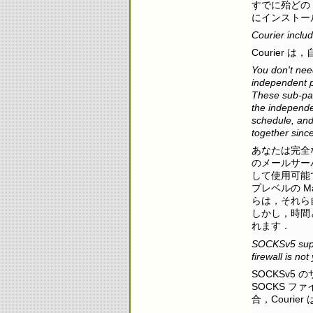
すでに殆どの 
にインストー
Courier includ
Courie
You don't nee
independent p
These sub-pac
the independen
schedule, and
together sinc
あなたは完全な
のメールサー
して使用可能
プレベルの M
らは，それら
しかし，時間
れます．
SOCKSv5 suppo
firewall is no
SOCKSv5
SOCKS 
合，Courie