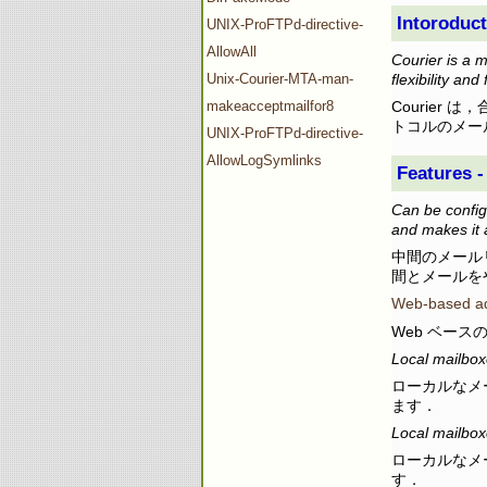
Intorod
UNIX-ProFTPd-directive-
AllowAll
Courier is a 
Unix-Courier-MTA-man-
flexibility and
makeacceptmailfor8
Courie
トコルのメー
UNIX-ProFTPd-directive-
AllowLogSymlinks
Features 
Can be configu
and makes it a
中間のメール
間とメールを
Web-based adm
Web ベー
Local mailbox
ローカルなメー
ます．
Local mailbox
ローカルなメー
す．