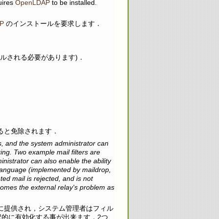
uires
OpenLDAP
to be installed.
P
のインストールを要求します．
トールされる必要があります)．
すると免除されます．
ters, and the system administrator can
ring. Two example mail filters are
nistrator can also enable the ability
ing language (implemented by maildrop,
ted mail is rejected, and is not
ecomes the external relay's problem as
為に提供され，システム管理者はフィル
選択的に有効化する事が出来ます．2つ