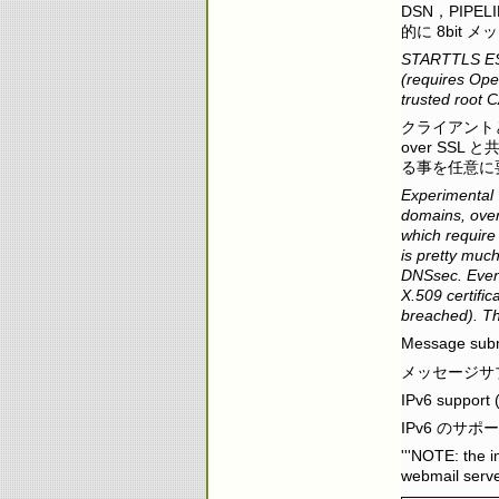
DSN，PIPE
的に 8bit
STARTTLS ESM
(requires Ope
trusted root C
クライアントとサ
over SS
る事を任意に
Experimental 
domains, over
which require 
is pretty much
DNSsec. Even 
X.509 certific
breached). Thi
Message subm
メッセージサブ
IPv6 support 
IPv6 のサポ
'''NOTE: the 
webmail serve