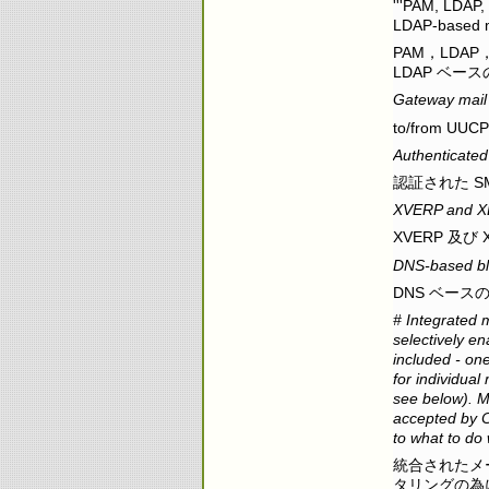
'''PAM, LDAP,
LDAP-based ma
PAM，LDAP
LDAP ベ
Gateway mail 
to/from
Authenticate
認証された S
XVERP and X
XVERP 及び 
DNS-based blac
DNS ベー
# Integrated m
selectively en
included - one
for individual
see below). Ma
accepted by Co
to what to do
統合されたメ
タリングの為