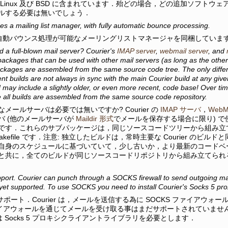
Linux 及び BSD に含まれています．殆どの場合，どの追加ソフトウェアも
ルする必要は無いでしょう．
es a mailing list manager, with fully automatic bounce processing.
r は，自動バウンス処理が可能なメーリングリストマネージャを同梱していま
d a full-blown mail server? Courier's
IMAP server
,
webmail server
, and
ackages that can be used with other mail servers (as long as the other
kages are assembled from the same source code tree. The only differen
t builds are not always in sync with the main Courier build at any give
 may include a slightly older, or even more recent, code base! Over ti
e all builds are assembled from the same source code repository.
メールサーバは必要では無いですか? Courier の
IMAP サーバ
，
WebM
バ (他のメールサーバが
Maildir 形式
でメールを保存する場合に限り) 
です．これらのサブパッケージは，同じソースコードツリーから組み立
akefile です．注意: 独立したビルドは，常時主要な Courier の
自身のスケジュールに基づいていて，少し古いか，より最新のコードベ
と共に，全てのビルドが同じソースコードリポジトリから組み立てられ
rt. Courier can punch through a SOCKS firewall to send outgoing ma
t yet supported. To use SOCKS you need to install Courier's Socks 5 proxy
 のサポート．Courier は，メールを送信する為に SOCKS ファイア
ファイアウォールを通じてメールを受け取る事はまだサポートされていません．
r は Socks 5 プロキシクライアントライブラリを必要とします．