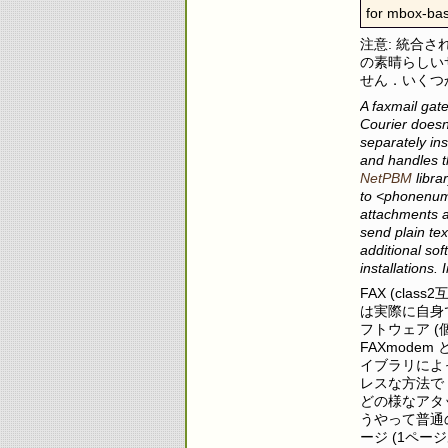
for mbox-bas
注意: 統合さ
の素晴らしいサ
せん．いくつ
A faxmail gat
Courier doesn'
separately ins
and handles t
NetPBM
libra
to <phonenumb
attachments a
send plain te
additional so
installations.
FAX (clas
は実際に自身で
フトウェア 
FAXmodem
イブラリによっ
レスな方法で，
どの様なアタッ
うやって普通の
ージ (1ペ