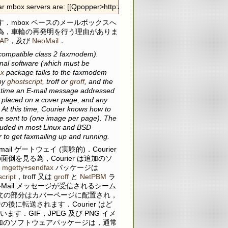
r mbox servers are: [[Qpopper>http://www.eudora.com/qpopper/]], [[UW-
す．mbox ベースのメールボックスへ
為，車輪の再発明を行う理由がありま
AP
，及び
NeoMail
．
 compatible class 2 faxmodem).
ional software (which must be
ax
package talks to the faxmodem
 by
ghostscript
, troff or
groff
, and the
ny time an E-mail message addressed
 placed on a cover page, and any
 At this time, Courier knows how to
e sent to (one image per page). The
cluded in most Linux and BSD
er to get faxmailing up and running.
mail ゲートウェイ (実験的)．Courier
を見る為，Courier は追加のソ
な
mgetty+sendfax
パッケージは
cript
，troff 又は
groff
と
NetPBM
ラ
-Mail メッセージが受信されるシーム
の本文の部分はカバーページに配置され，
に転送されます．Courier はど
ます．GIF，JPEG 及び PNG イメ
追加のソフトウェアパッケージは，通常