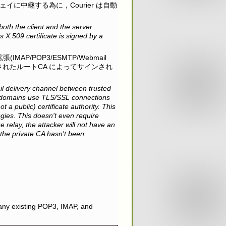
ウェイに中継する為に，Courier は自動
h the client and the server
 X.509 certificate is signed by a
MAP/POP3/ESMTP/Webmail
信頼されたルートCA によってサインされ
 delivery channel between trusted
ct domains use TLS/SSL connections
 a public) certificate authority. This
ogies. This doesn't even require
 relay, the attacker will not have an
f the private CA hasn't been
many existing POP3, IMAP, and