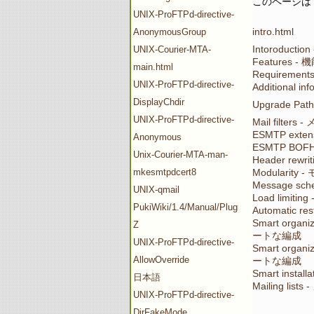
このページは
UNIX-ProFTPd-directive-
intro.html
AnonymousGroup
Intoroduc
UNIX-Courier-MTA-
Features - 
main.html
Requiremen
UNIX-ProFTPd-directive-
Additional i
DisplayChdir
Upgrade P
UNIX-ProFTPd-directive-
Mail filter
ESMTP exten
Anonymous
ESMTP BOFH
Unix-Courier-MTA-man-
Header re
mkesmtpdcert8
Modularity
Message s
UNIX-qmail
Load limiti
PukiWiki/1.4/Manual/Plugin/V-
Automatic 
Smart orga
Z
ートな編成
UNIX-ProFTPd-directive-
Smart orga
AllowOverride
ートな編成
Smart ins
日本語
Mailing li
UNIX-ProFTPd-directive-
DirFakeMode