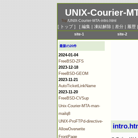
UNIX-Courier-MT
Top
/
UNIX-Courier-MTA-intro.html
[
トップ
] [
編集
|
凍結解除
|
差分
|
履歴
site-1
site-2
menu-1
menu-1
最新の20件
menu-2
menu-2
2024-01-04
menu-3
menu-3
FreeBSD-ZFS
menu-4
menu-4
2023-12-18
menu-5
menu-5
FreeBSD-GEOM
2023-11-21
menu-6
menu-6
AutoTicketLinkName
2023-11-20
FreeBSD-CVSup
Unix-Courier-MTA-man-
mailq8
UNIX-ProFTPd-directive-
intro.ht
AllowOverwrite
FrontPage