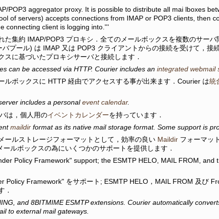
IMAP/POP3 aggregator proxy. It is possible to distribute all mai lboxes b
pool of servers) accepts connections from IMAP or POP3 clients, then co
e connecting client is logging into.'''
れた集約 IMAP/POP3 プロキシ．全てのメールボックスを複数のサ
ーバプール) は IMAP 又は POP3 クライアントからの接続を受けて
クスに基づいたプロキシサーバと接続します．
es can be accessed via HTTP. Courier includes an
integrated webmail 
ルボックスに HTTP 経由でアクセスする事が出来ます．Courier は
統
erver includes a personal
event calendar
.
サーバは，個人用の
イベントカレンダー
を持っています．
ient
maildir
format as its native mail storage format. Some support is p
メールストレージフォーマットとして，効率の良い
Maildir
フォーマッ
式のメールボックスの為にいくつかのサポートを提供します．
Sender Policy Framework" support; the ESMTP HELO, MAIL FROM, and t
er Policy Framework" をサポート; ESMTP HELO，MAIL FROM 
す．
NG, and 8BITMIME ESMTP extensions. Courier automatically converts 
ail to external mail gateways.