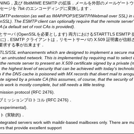
LINING，及び 8bitMIME ESMTP の拡張．メールを外部のメールゲート
 メッセージを 7bit のエンコーディングに変換します．
TP extension (as well as IMAP/POP3/ESMTP/Webmail over SSL) in bot
nSSL). The ESMTP client can optionally require that the remote server's
A (a default set of root CAs is provided).
ーバ (OpenSSLを必要とします) 両方におけるSTARTTLS ESMTP 拡張(I
L と共に)．ESMTP クライアントは，リモートサーバの X.509 証明書が
要求する事が出来ます．
TLS/SSL enhancements which are designed to implement a secure mail
 an untrusted network. This is implemented by requiring mail to sele
the remote server to present an X.509 certificate signed by a private (not
 the highest level of security that can be achieved with today's technol
if the DNS cache is poisoned with MX records that divert mail to arogue
ate signed by a private CA (this assumes, of course, that the security o
s work is mostly complete, but still needs a little testing.
ission protocol (RFC 2476).
ミッションプロトコル (RFC 2476)．
(experimental).
ート (実験的)．
integrated servers work with maildir-based mailboxes only. There are 
rs that provide excellent support