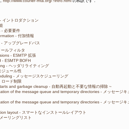
，
http://www.courier-mta.org/?intro.html
の和訳です．
tion - イントロダクション
機能
ts - 必要要件
nformation - 付加情報
ath - アップグレードパス
s - メールフィルタ
sions - ESMTP 拡張
 - ESMTP BOFH
writing - ヘッダリライティング
 - モジュール性
cheduling - メッセージスケジューリング
ng - ロード制限
restarts and garbage cleanup - 自動再起動と不要な情報の掃除 ~
nization of the message queue and temporary directori
nization of the message queue and temporary directori
tallation layout - スマートなインストールレイアウト
sts - メーリングリスト