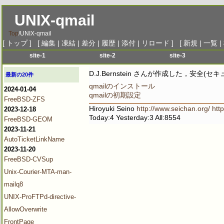
UNIX-qmail
Top
/
UNIX-qmail
[
トップ
] [
編集
|
凍結
|
差分
|
履歴
|
添付
|
リロード
] [
新規
|
一覧
|
site-1
site-2
site-3
menu-1
menu-1
menu-1
me
D.J.Bernstein さんが作成した，安全(セキ
最新の20件
menu-2
menu-2
menu-2
me
qmailのインストール
2024-01-04
menu-3
menu-3
menu-3
me
qmailの初期設定
FreeBSD-ZFS
menu-4
menu-4
menu-4
me
Hiroyuki Seino
http://www.seichan.org/
htt
2023-12-18
Today:4 Yesterday:3 All:8554
menu-5
menu-5
menu-5
me
FreeBSD-GEOM
2023-11-21
menu-6
menu-6
menu-6
me
AutoTicketLinkName
2023-11-20
FreeBSD-CVSup
Unix-Courier-MTA-man-
mailq8
UNIX-ProFTPd-directive-
AllowOverwrite
FrontPage