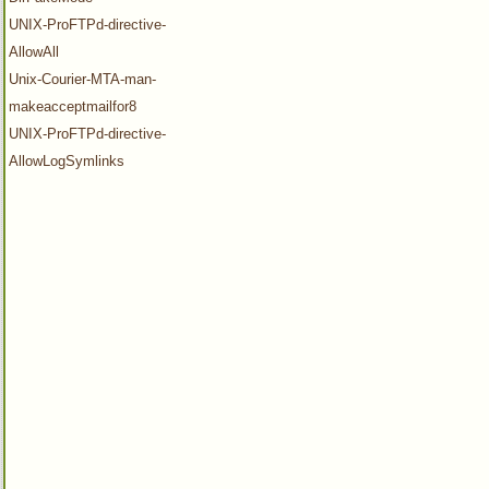
UNIX-ProFTPd-directive-
AllowAll
Unix-Courier-MTA-man-
makeacceptmailfor8
UNIX-ProFTPd-directive-
AllowLogSymlinks