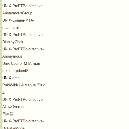
UNIX-ProFTPd-directive-
AnonymousGroup
UNIX-Courier-MTA-
main.html
UNIX-ProFTPd-directive-
DisplayChdir
UNIX-ProFTPd-directive-
Anonymous
Unix-Courier-MTA-man-
mkesmtpdcert8
UNIX-qmail
PukiWiki/1.4/Manual/Plugin/V-
Z
UNIX-ProFTPd-directive-
AllowOverride
日本語
UNIX-ProFTPd-directive-
DirFakeMode