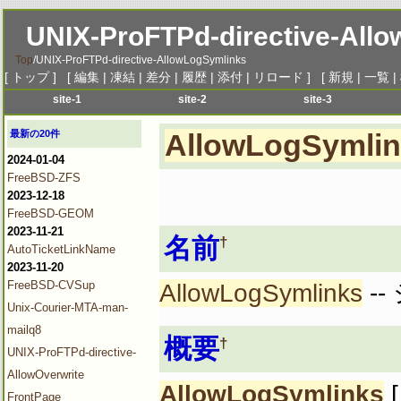
UNIX-ProFTPd-directive-All
Top
/
UNIX-ProFTPd-directive-AllowLogSymlinks
[
トップ
] [
編集
|
凍結
|
差分
|
履歴
|
添付
|
リロード
] [
新規
|
一覧
|
site-1
site-2
site-3
menu-1
menu-1
menu-1
me
最新の20件
AllowLogSymli
menu-2
menu-2
menu-2
me
2024-01-04
menu-3
menu-3
menu-3
me
FreeBSD-ZFS
menu-4
menu-4
menu-4
me
2023-12-18
menu-5
menu-5
menu-5
me
FreeBSD-GEOM
2023-11-21
menu-6
menu-6
menu-6
me
名前
†
AutoTicketLinkName
2023-11-20
FreeBSD-CVSup
AllowLogSymlinks
-
Unix-Courier-MTA-man-
mailq8
概要
†
UNIX-ProFTPd-directive-
AllowOverwrite
AllowLogSymlinks
[
FrontPage