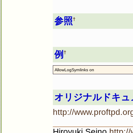
参照
†
例
†
AllowLogSymlinks on
オリジナルドキュ
http://www.proftpd.or
Hiroyuki Seino
http:/