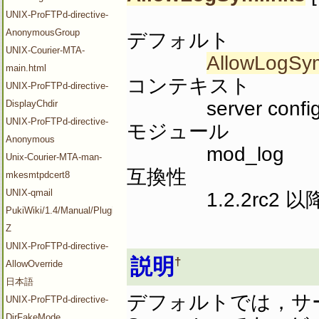
UNIX-ProFTPd-directive-
AnonymousGroup
デフォルト
UNIX-Courier-MTA-
AllowLogSym
main.html
コンテキスト
UNIX-ProFTPd-directive-
server config,
DisplayChdir
UNIX-ProFTPd-directive-
モジュール
Anonymous
mod_log
Unix-Courier-MTA-man-
互換性
mkesmtpdcert8
UNIX-qmail
1.2.2rc2 以
PukiWiki/1.4/Manual/Plugin/V-
Z
UNIX-ProFTPd-directive-
説明
†
AllowOverride
日本語
デフォルトでは，サ
UNIX-ProFTPd-directive-
DirFakeMode