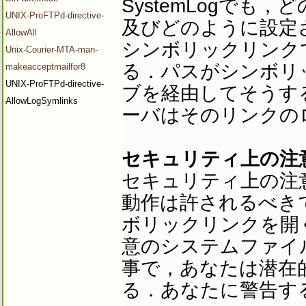
SystemLogでも
UNIX-ProFTPd-directive-
及びどのように設定
AllowAll
シンボリックリンク
Unix-Courier-MTA-man-
る．パスがシンボリ
makeacceptmailfor8
UNIX-ProFTPd-directive-
ブを経由してそうす
AllowLogSymlinks
ーバはそのリンクの
セキュリティ上の注
セキュリティ上の注
動作は許されるべき
ボリックリンクを開
意のシステムファイ
事で，あなたは潜在
る．あなたに警告す