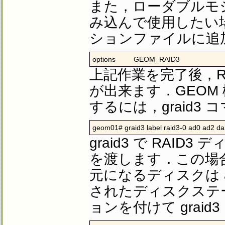
また，ローダブルモジ
み込んで使用したい場合
ションファイルに追加し
options         GEOM_RAID3
上記作業を完了後，R
が出来ます．GEOM 
するには，graid3
geom01# graid3 label raid3-0 ad0 ad2 d
graid3 で RAID
を渡します．この場合，
元になるディスクは ad
されたディスクステー
ョンを付けて grai