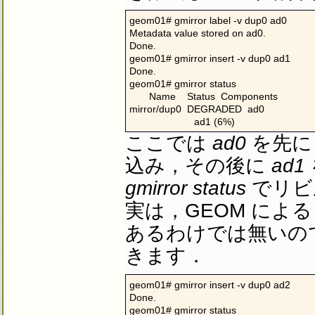
geom01# gmirror label -v dup0 ad0

Metadata value stored on ad0.

Done.

geom01# gmirror insert -v dup0 ad1

Done.

geom01# gmirror status

       Name    Status  Components

mirror/dup0  DEGRADED  ad0

                       ad1 (6%)
ここでは
ad0
を先に
込み，その後に
ad1
gmirror status
でリビ
実は，GEOM によ
あるわけでは無いので
きます．
geom01# gmirror insert -v dup0 ad2

Done.

geom01# gmirror status
