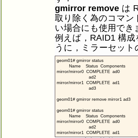
gmirror remove
は 
取り除く為のコマン
い場合にも使用でき
例えば，RAID1 
うに，ミラーセットの
geom01# gmirror status

          Name    Status  Components

mirror/mirror0  COMPLETE  ad0

                          ad2

mirror/mirror1  COMPLETE  ad1

                          ad3

geom01# gmirror remove mirror1 ad3

geom01# gmirror status

          Name    Status  Components

mirror/mirror0  COMPLETE  ad0

                          ad2

mirror/mirror1  COMPLETE  ad1