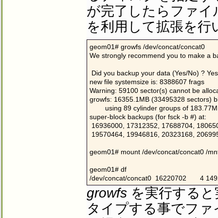
が完了したらファイ
を利用して拡張を行
geom01# growfs /dev/concat/concat0

We strongly recommend you to make a bac
 Did you backup your data (Yes/No) ? Yes

new file systemsize is: 8388607 frags

Warning: 59100 sector(s) cannot be alloca
growfs: 16355.1MB (33495328 sectors) bl
        using 89 cylinder groups of 183.77
super-block backups (for fsck -b #) at:

 16936000, 17312352, 17688704, 180650
 19570464, 19946816, 20323168, 206995
geom01# mount /dev/concat/concat0 /mnt
geom01# df

/dev/concat/concat0  16220702       4 149
growfs
を実行すると
タイプする事でファ