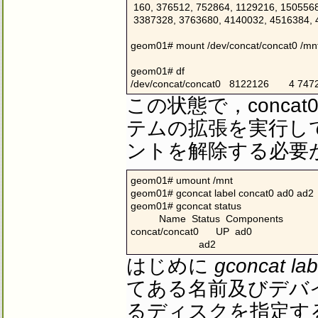
 160, 376512, 752864, 1129216, 1505568
 3387328, 3763680, 4140032, 4516384, 
geom01# mount /dev/concat/concat0 /mnt
geom01# df

/dev/concat/concat0   8122126       4 7472
この状態で，conc
テムの拡張を実行し
ントを解除する必要
geom01# umount /mnt

geom01# gconcat label concat0 ad0 ad2

geom01# gconcat status

          Name  Status  Components

concat/concat0      UP  ad0

                        ad2
はじめに
gconcat lab
てある名前及びデバ
るディスクを指定す