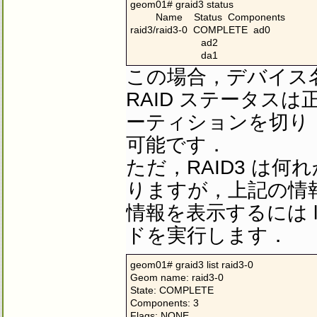
geom01# graid3 status

         Name    Status  Components

raid3/raid3-0  COMPLETE  ad0

                         ad2

                         da1
この場合，デバイス名が 
RAID ステータス
ーティションを切り，
可能です．
ただ，RAID3 は
りますが，上記の情
情報を表示するには li
ドを実行します．
geom01# graid3 list raid3-0

Geom name: raid3-0

State: COMPLETE

Components: 3

Flags: NONE
