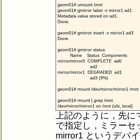
geom01# umount /mnt

geom01# gmirror label -v mirror1 ad1

Metadata value stored on ad1.

Done.

geom01# gmirror insert -v mirror1 ad3

Done.

geom01# gmirror status

          Name    Status  Components

mirror/mirror0  COMPLETE  ad0

                          ad2

mirror/mirror1  DEGRADED  ad1

                          ad3 (9%)

geom01# mount /dev/mirror/mirror1 /mnt

geom01# mount | grep /mnt

/dev/mirror/mirror1 on /mnt (ufs, local)
上記のように，先にマ
で指定し，ミラーセ
mirror1 というデ