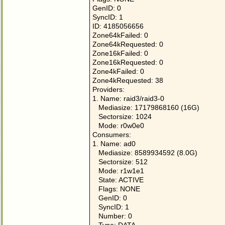
GenID: 0

SyncID: 1

ID: 4185056656

Zone64kFailed: 0

Zone64kRequested: 0

Zone16kFailed: 0

Zone16kRequested: 0

Zone4kFailed: 0

Zone4kRequested: 38

Providers:

1. Name: raid3/raid3-0

   Mediasize: 17179868160 (16G)

   Sectorsize: 1024

   Mode: r0w0e0

Consumers:

1. Name: ad0

   Mediasize: 8589934592 (8.0G)

   Sectorsize: 512

   Mode: r1w1e1

   State: ACTIVE

   Flags: NONE

   GenID: 0

   SyncID: 1

   Number: 0
