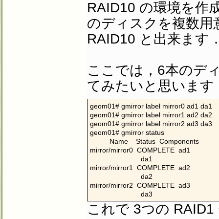
RAID10 の環境を
のディスクを複数用意
RAID10 と出来ます
ここでは，6本のディ
てみたいと思います
geom01# gmirror label mirror0 ad1 da1

geom01# gmirror label mirror1 ad2 da2

geom01# gmirror label mirror2 ad3 da3

geom01# gmirror status

          Name    Status  Components

mirror/mirror0  COMPLETE  ad1

                          da1

mirror/mirror1  COMPLETE  ad2

                          da2

mirror/mirror2  COMPLETE  ad3

                          da3
これで 3つの RAI