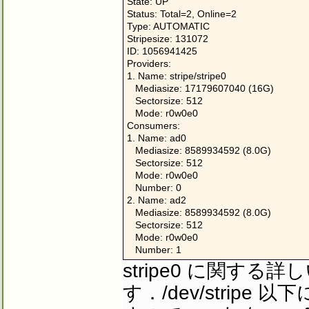
State: UP

Status: Total=2, Online=2

Type: AUTOMATIC

Stripesize: 131072

ID: 1056941425

Providers:

1. Name: stripe/stripe0

   Mediasize: 17179607040 (16G)

   Sectorsize: 512

   Mode: r0w0e0

Consumers:

1. Name: ad0

   Mediasize: 8589934592 (8.0G)

   Sectorsize: 512

   Mode: r0w0e0

   Number: 0

2. Name: ad2

   Mediasize: 8589934592 (8.0G)

   Sectorsize: 512

   Mode: r0w0e0

   Number: 1
stripe0 に関す
す．/dev/stripe