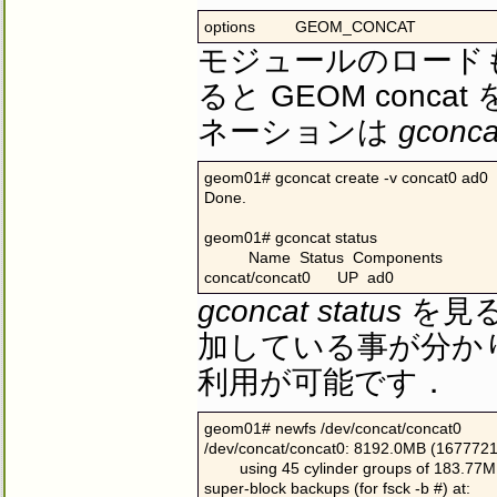
options         GEOM_CONCAT
モジュールのロードもし
ると GEOM con
ネーションは
gconca
geom01# gconcat create -v concat0 ad0

Done.

geom01# gconcat status

          Name  Status  Components

concat/concat0      UP  ad0
gconcat status
を見る
加している事が分かります
利用が可能です．
geom01# newfs /dev/concat/concat0

/dev/concat/concat0: 8192.0MB (16777216
        using 45 cylinder groups of 183.77
super-block backups (for fsck -b #) at:
