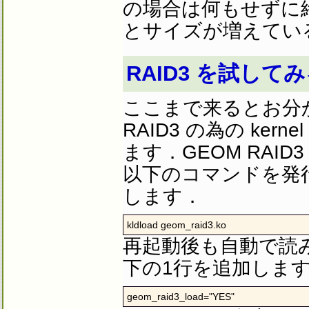
の場合は何もせずに
とサイズが増えてい
RAID3 を試して
ここまで来るとお分か
RAID3 の為の ker
ます．GEOM RAID3
以下のコマンドを発
します．
kldload geom_raid3.ko
再起動後も自動で読
下の1行を追加しま
geom_raid3_load="YES"