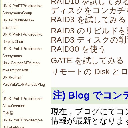
RAID10 を試してみ
UNIX-ProFTPd-directive-
ディスクをコンカチ
AnonymousGroup
RAID3 を試してみる
UNIX-Courier-MTA-
main.html
RAID3 のリビルド
UNIX-ProFTPd-directive-
RAID3 ディスクの削
DisplayChdir
RAID30 を使う
UNIX-ProFTPd-directive-
Anonymous
GATE を試してみる
Unix-Courier-MTA-man-
リモートの Disk とロ
mkesmtpdcert8
UNIX-qmail
PukiWiki/1.4/Manual/Plugin/V-
Z
注) Blog で
UNIX-ProFTPd-directive-
AllowOverride
現在，ブログにてコ
日本語
情報が最新となりま
UNIX-ProFTPd-directive-
DirFakeMode