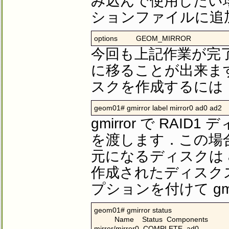
み込んで使用したい場合
ションファイルに追加し
options         GEOM_MIRROR
今回も上記作業が完了
に移ることが出来ます．
スクを作成するには
geom01# gmirror label mirror0 ad0 ad2
gmirror で RAI
を渡します．この場合，
元になるディスクは a
作成されたディスクス
プションを付けて gm
geom01# gmirror status

          Name    Status  Components

mirror/mirror0  COMPLETE  ad0
