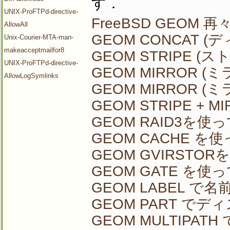
す．
UNIX-ProFTPd-directive-
FreeBSD GEOM 
AllowAll
GEOM CONCAT 
Unix-Courier-MTA-man-
makeacceptmailfor8
GEOM STRIPE (
UNIX-ProFTPd-directive-
GEOM MIRROR (
AllowLogSymlinks
GEOM MIRROR (
GEOM STRIPE + 
GEOM RAID3を使
GEOM CACHE を
GEOM GVIRSTO
GEOM GATE を使
GEOM LABEL 
GEOM PART 
GEOM MULTIPAT