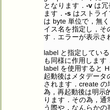
となります．
-v
は冗
ます．
-s
はストライ
は byte 単位で
イス名を指定し，そ
す．エラーが表示さ
label と指定してい
も同様に作用します
label を使用する
起動後はメタデータ
されます．creat
為，再起動後は明示
ります．その為，通常運
う際や，なんらかの