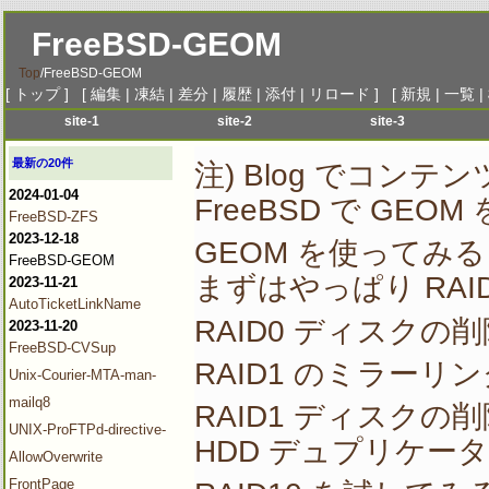
FreeBSD-GEOM
Top
/
FreeBSD-GEOM
[
トップ
] [
編集
|
凍結
|
差分
|
履歴
|
添付
|
リロード
] [
新規
|
一覧
|
site-1
site-2
site-3
menu-1
menu-1
menu-1
me
最新の20件
注) Blog でコン
menu-2
menu-2
menu-2
me
2024-01-04
FreeBSD で GEO
menu-3
menu-3
menu-3
me
FreeBSD-ZFS
menu-4
menu-4
menu-4
me
2023-12-18
GEOM を使ってみる
menu-5
menu-5
menu-5
me
FreeBSD-GEOM
まずはやっぱり RAI
2023-11-21
menu-6
menu-6
menu-6
me
AutoTicketLinkName
RAID0 ディスクの削
2023-11-20
FreeBSD-CVSup
RAID1 のミラーリ
Unix-Courier-MTA-man-
mailq8
RAID1 ディスクの削
UNIX-ProFTPd-directive-
HDD デュプリケー
AllowOverwrite
FrontPage