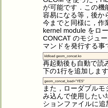
が可能です．この機
容易になる等，後か
今までと同様に，作業を
kernel modul
CONCAT のモジュ
マンドを発行する事
kldload geom_concat.ko
再起動後も自動で読
下の1行を追加しま
geom_concat_load="YES"
また，ローダブルモジ
み込んで使用したい場合
ションファイルに追加し