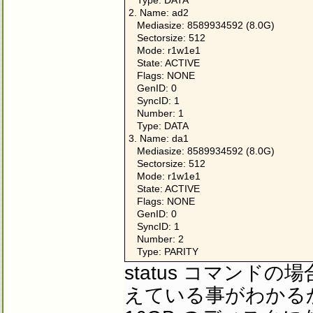
   Type: DATA

2. Name: ad2

   Mediasize: 8589934592 (8.0G)

   Sectorsize: 512

   Mode: r1w1e1

   State: ACTIVE

   Flags: NONE

   GenID: 0

   SyncID: 1

   Number: 1

   Type: DATA

3. Name: da1

   Mediasize: 8589934592 (8.0G)

   Sectorsize: 512

   Mode: r1w1e1

   State: ACTIVE

   Flags: NONE

   GenID: 0

   SyncID: 1

   Number: 2

   Type: PARITY
status コマン
えている事がわかる