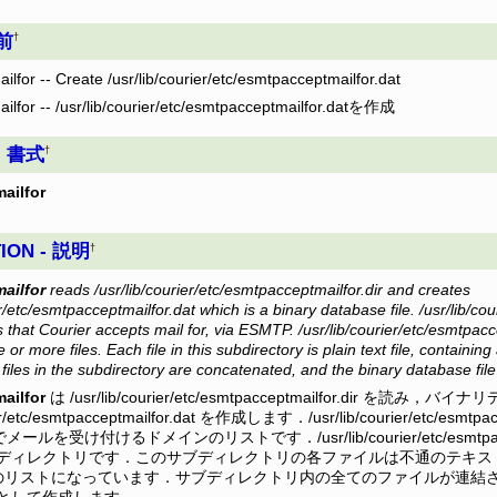
名前
†
lfor -- Create /usr/lib/courier/etc/esmtpacceptmailfor.dat
lfor -- /usr/lib/courier/etc/esmtpacceptmailfor.datを作成
 - 書式
†
ailfor
ION - 説明
†
ailfor
reads /usr/lib/courier/etc/esmtpacceptmailfor.dir and creates
er/etc/esmtpacceptmailfor.dat which is a binary database file. /usr/lib/co
s that Courier accepts mail for, via ESMTP. /usr/lib/courier/etc/esmtpacc
or more files. Each file in this subdirectory is plain text file, containing
 files in the subdirectory are concatenated, and the binary database file
ailfor
は /usr/lib/courier/etc/esmtpacceptmailfor.dir を読
rier/etc/esmtpacceptmailfor.dat を作成します．/usr/lib/courier/etc/esmtpa
メールを受け付けるドメインのリストです．/usr/lib/courier/etc/esmtpac
ディレクトリです．このサブディレクトリの各ファイルは不通のテキス
のリストになっています．サブディレクトリ内の全てのファイルが連結
として作成します．