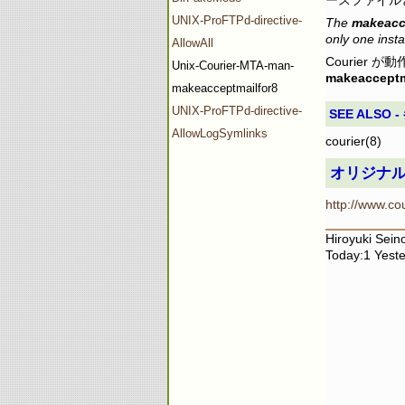
UNIX-ProFTPd-directive-
The
makeacc
only one inst
AllowAll
Courier 
Unix-Courier-MTA-man-
makeacceptm
makeacceptmailfor8
UNIX-ProFTPd-directive-
SEE ALSO 
AllowLogSymlinks
courier(8)
オリジナ
http://www.co
Hiroyuki Sei
Today:1 Yeste