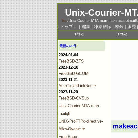
Unix-Courier-M
Top
/
Unix-Courier-MTA-man-makeacceptmailf
[
トップ
] [
編集
|
凍結解除
|
差分
|
履歴
site-1
site-2
menu-1
menu-1
最新の20件
menu-2
menu-2
2024-01-04
menu-3
menu-3
FreeBSD-ZFS
menu-4
menu-4
2023-12-18
menu-5
menu-5
FreeBSD-GEOM
2023-11-21
menu-6
menu-6
AutoTicketLinkName
2023-11-20
FreeBSD-CVSup
Unix-Courier-MTA-man-
mailq8
UNIX-ProFTPd-directive-
makeacc
AllowOverwrite
FrontPage