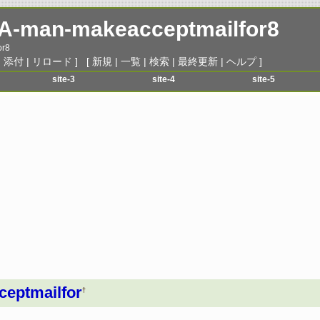
TA-man-makeacceptmailfor8
or8
|
添付
|
リロード
] [
新規
|
一覧
|
検索
|
最終更新
|
ヘルプ
]
site-3
site-4
site-5
menu-1
menu-1
menu-1
menu-2
menu-2
menu-2
menu-3
menu-3
menu-3
menu-4
menu-4
menu-4
menu-5
menu-5
menu-5
menu-6
menu-6
menu-6
eptmailfor
†