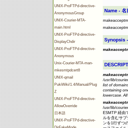
UNIX-ProFTPd-directive-
Name - 
AnonymousGroup
UNIX-Courier-MTA-
makeacceptmai
main.html
makeacceptmai
UNIX-ProFTPd-directive-
Synopsis
DisplayChdir
UNIX-ProFTPd-directive-
makeacceptm
Anonymous
Unix-Courier-MTA-man-
DESCRIPT
mkesmtpdcert8
makeacceptm
UNIX-qmail
/usr/lib/couri
PukiWiki/1.4/Manual/Plugin/V-
list of domain
containing one 
Z
lowercase. All
UNIX-ProFTPd-directive-
makeacceptm
AllowOverride
/usr/lib/cou
ESMTP 経由で
日本語
ルを含むサブ
UNIX-ProFTPd-directive-
ンを1行ずつ
DirFakeMode
ースファイル