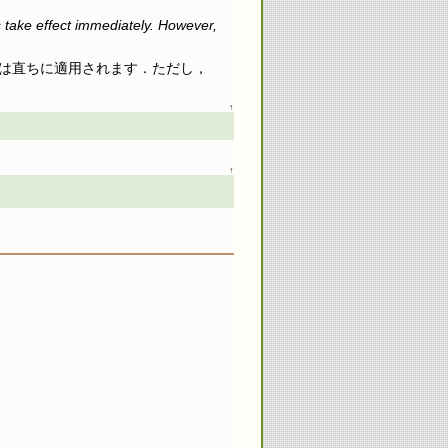
 take effect immediately. However,
は直ちに適用されます．ただし，
↑
↑