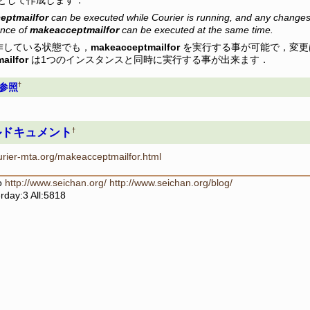
eptmailfor
can be executed while Courier is running, and any changes
ance of
makeacceptmailfor
can be executed at the same time.
が動作している状態でも，
makeacceptmailfor
を実行する事が可能で，変更
ailfor
は1つのインスタンスと同時に実行する事が出来ます．
†
- 参照
ルドキュメント
†
urier-mta.org/makeacceptmailfor.html
no
http://www.seichan.org/
http://www.seichan.org/blog/
rday:3 All:5818