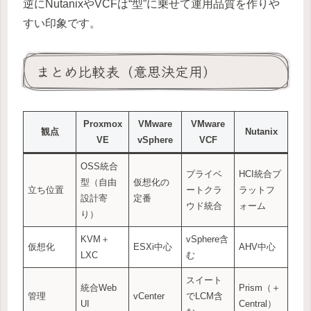
逆にNutanixやVCFは“型”に乗せて運用品質を作りや
すい印象です。
まとめ比較表（意思決定用）
Proxmox
VMware
VMware
観点
Nutanix
VE
vSphere
VCF
OSS統合
プライベ
HCI統合プ
型（自由
仮想化の
立ち位置
ートクラ
ラットフ
設計寄
定番
ウド統合
ォーム
り）
KVM＋
vSphere含
仮想化
ESXi中心
AHV中心
LXC
む
スイート
統合Web
Prism（＋
管理
vCenter
でLCM含
UI
Central）