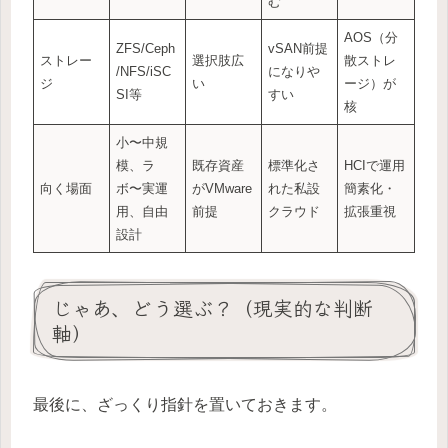
む
AOS（分
ZFS/Ceph
vSAN前提
ストレー
選択肢広
散ストレ
/NFS/iSC
になりや
ジ
い
ージ）が
SI等
すい
核
小〜中規
模、ラ
既存資産
標準化さ
HCIで運用
向く場面
ボ〜実運
がVMware
れた私設
簡素化・
用、自由
前提
クラウド
拡張重視
設計
じゃあ、どう選ぶ？（現実的な判断
軸）
最後に、ざっくり指針を置いておきます。