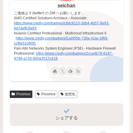
seichan
ご連絡は X (twitter) の DM へお願いします．
AWS Certified Solutions Architect – Associate:
https://www.credly.com/badges/c8dc8115-3db4-4b57-8e93-
6d7def63fa93
Nutanix Certified Professional - Multicloud Infrastructure 6
:
https://www.credly.com/badges/f1a0f35b-730a-42ac-bf69-
ccf6e51080f1
Palo Alto Networks System Engineer (PSE) - Hardware Firewall
Professional:
https://www.credly.com/badges/2cca4b78-8187-
4798-a720-800a3517c418
Proxmox
Proxmox
仮想化
シェアする