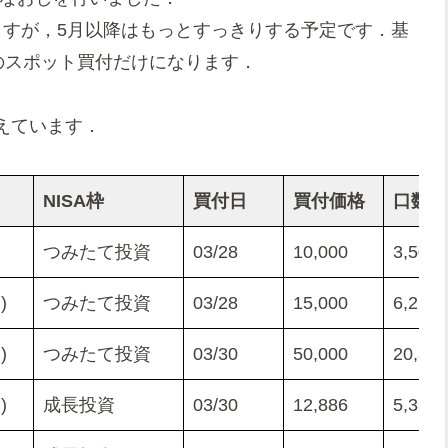
ますが，5月以降はもっとすっきりする予定です．基
のスポット買付だけになります．
えています．
NISA枠
買付日
買付価格
口数
つみたて投資
03/28
10,000
3,502
)
つみたて投資
03/28
15,000
6,225
)
つみたて投資
03/30
50,000
20,889
)
成長投資
03/30
12,886
5,384