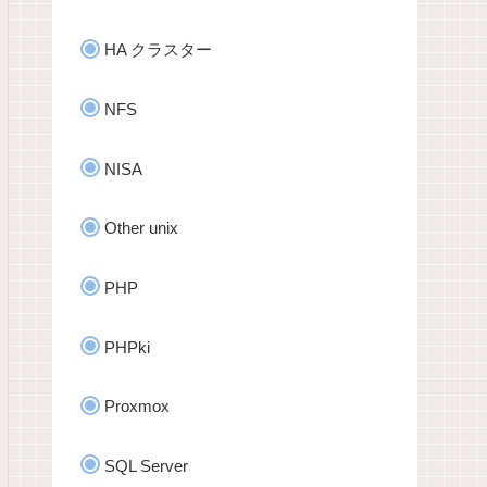
HA クラスター
NFS
NISA
Other unix
PHP
PHPki
Proxmox
SQL Server