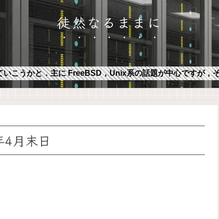
徒然なるままに
ていこうかと．主に FreeBSD，Unix系の話題が中心ですが
4年4月末日