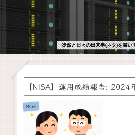
徒然と日々の出来事(ネタ)を書い
【NISA】運用成績報告: 202
NISA