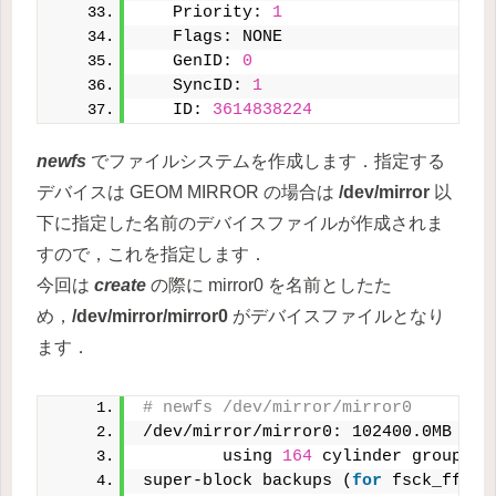
   Priority: 
1
   Flags: NONE
   GenID: 
0
   SyncID: 
1
   ID: 
3614838224
newfs
でファイルシステムを作成します．指定する
デバイスは GEOM MIRROR の場合は
/dev/mirror
以
下に指定した名前のデバイスファイルが作成されま
すので，これを指定します．
今回は
create
の際に mirror0 を名前としたた
め，
/dev/mirror/mirror0
がデバイスファイルとなり
ます．
# newfs /dev/mirror/mirror0
/dev/mirror/mirror0: 102400.0MB (
20
        using 
164
 cylinder groups o
super-block backups (
for
 fsck_ffs -