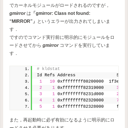
でカーネルモジュールがロードされるのですが，
gmirror
は
「gmirror: Class not found:
“MIRROR”」
というエラーが出力されてしまいま
す．
ですのでコマンド実行前に明示的にモジュールをロ
ードさせてから
gmirror
コマンドを実行していま
す．
# kldstat
Id Refs Address                Size
1
10
 0xffffffff80200000  1f3e2d0
2
1
 0xffffffff82319000     
3218
3
1
 0xffffffff8231d000     
2180
4
1
 0xffffffff82320000     
7490
5
1
 0xffffffff82328000     fef0
また，再起動時に必ず有効になるように明示的にロ
ードさせる必要があります．