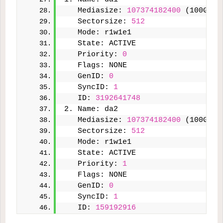
   Mediasize: 
107374182400
 (100G)
   Sectorsize: 
512
   Mode: r1w1e1
   State: ACTIVE
   Priority: 
0
   Flags: NONE
   GenID: 
0
   SyncID: 
1
   ID: 
3192641748
2. Name: da2
   Mediasize: 
107374182400
 (100G)
   Sectorsize: 
512
   Mode: r1w1e1
   State: ACTIVE
   Priority: 
1
   Flags: NONE
   GenID: 
0
   SyncID: 
1
   ID: 
159192916