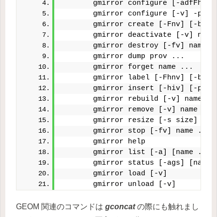
       gmirror configure [-adfFhnv]
       gmirror configure [-v] -p pr
       gmirror create [-Fnv] [-b ba
       gmirror deactivate [-v] name
       gmirror destroy [-fv] name .
       gmirror dump prov ...
       gmirror forget name ...
       gmirror label [-Fhnv] [-b ba
       gmirror insert [-hiv] [-p pr
       gmirror rebuild [-v] name pr
       gmirror remove [-v] name pro
       gmirror resize [-s size] [-v
       gmirror stop [-fv] name ...
       gmirror help
       gmirror list [-a] [name ...]
       gmirror status [-ags] [name 
       gmirror load [-v]
       gmirror unload [-v]
GEOM 関連のコマンドは
gconcat
の際にも触れまし