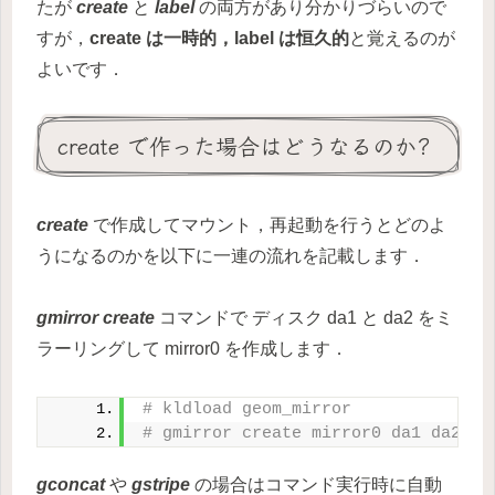
たが
create
と
label
の両方があり分かりづらいので
すが，
create は一時的，label は恒久的
と覚えるのが
よいです．
create で作った場合はどうなるのか?
create
で作成してマウント，再起動を行うとどのよ
うになるのかを以下に一連の流れを記載します．
gmirror create
コマンドで ディスク da1 と da2 をミ
ラーリングして mirror0 を作成します．
# kldload geom_mirror
# gmirror create mirror0 da1 da2
gconcat
や
gstripe
の場合はコマンド実行時に自動