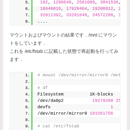
192
, 
1280640
, 
2561088
, 
3841536
, 
51
16646016
, 
17926464
, 
19206912
, 
2048
32011392
, 
33291840
, 
34572288
, 
3585
....
マウントおよびマウントの結果です．/mnt にマウン
トをしています．
これを /etc/fstab に記載した状態で再起動を行ってみ
ます．
# mount /dev/mirror/mirror0 /mnt
# df
Filesystem          1K-blocks    Us
/dev/da0p2           
19279260
25908
devfs                       
1
/dev/mirror/mirror0 
101561756
# cat /etc/fstab