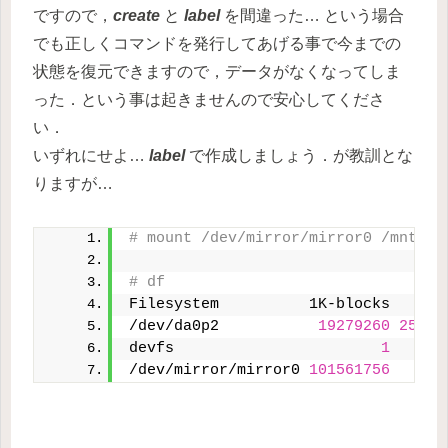
ですので，
create
と
label
を間違った… という場合
でも正しくコマンドを発行してあげる事で今までの
状態を復元できますので，データがなくなってしま
った．という事は起きませんので安心してくださ
い．
いずれにせよ…
label
で作成しましょう．が教訓とな
りますが…
# mount /dev/mirror/mirror0 /mnt
# df
Filesystem          1K-blocks    Us
/dev/da0p2           
19279260
25908
devfs                       
1
/dev/mirror/mirror0 
101561756