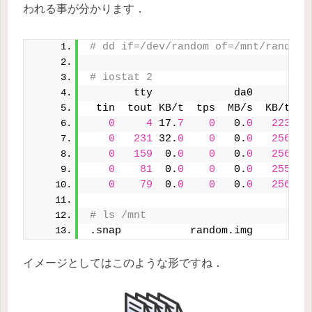
われる事が分かります．
# dd if=/dev/random of=/mnt/random.
# iostat 2
       tty             da0         
 tin  tout KB/t  tps  MB/s  KB/t  t
0
4
 17.
7
0
   0.
0
223
0
231
 32.
0
0
   0.
0
256
0
159
  0.
0
0
   0.
0
256
0
81
  0.
0
0
   0.
0
255
1
0
79
  0.
0
0
   0.
0
256
1
# ls /mnt
.snap           random.img
イメージとしてはこのような形ですね．