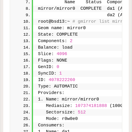
          Name    Status  Component
mirror/mirror0  COMPLETE  da1 (ACTI
                          da2 (ACTI
root@bsd13:~ 
# gmirror list mirror0
Geom name: mirror0
State: COMPLETE
Components: 
2
Balance: load
Slice: 
4096
Flags: NONE
GenID: 
0
SyncID: 
1
ID: 
4078222260
Type: AUTOMATIC
Providers:
1. Name: mirror/mirror0
   Mediasize: 
107374181888
 (100G)
   Sectorsize: 
512
   Mode: r0w0e0
Consumers:
1. Name: da1