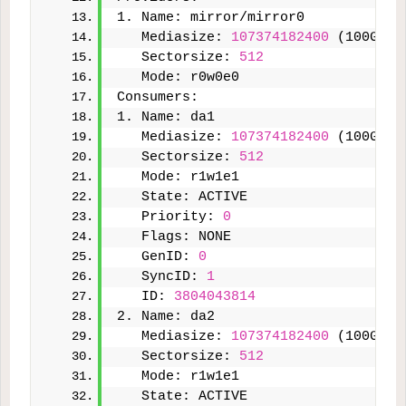
1. Name: mirror/mirror0
   Mediasize: 
107374182400
 (100G)
   Sectorsize: 
512
   Mode: r0w0e0
Consumers:
1. Name: da1
   Mediasize: 
107374182400
 (100G)
   Sectorsize: 
512
   Mode: r1w1e1
   State: ACTIVE
   Priority: 
0
   Flags: NONE
   GenID: 
0
   SyncID: 
1
   ID: 
3804043814
2. Name: da2
   Mediasize: 
107374182400
 (100G)
   Sectorsize: 
512
   Mode: r1w1e1
   State: ACTIVE