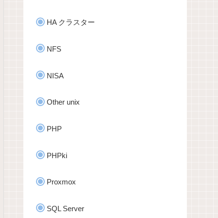
HA クラスター
NFS
NISA
Other unix
PHP
PHPki
Proxmox
SQL Server