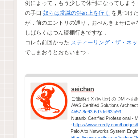
例によって，もう少しで休刊になってしまう O
の手口
奴らは常識の斜め上を行く
を見つけた
が，前のエントリの通り，おべんきょせにゃ
しばらくはつん読棚行きですな．
コレも前回かった
スティーリング・ザ・ネッ
でしまおうとおもいまつ．
seichan
ご連絡は X (twitter) の DM
AWS Certified Solutions Architec
4b57-8e93-6d7def63fa93
Nutanix Certified Professional - M
:
https://www.credly.com/badges/
Palo Alto Networks System Engine
https://www.credly.com/badges