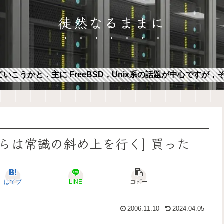
徒然なるままに
ていこうかと．主に FreeBSD，Unix系の話題が中心ですが
奴らは常識の斜め上を行く] 買った
はてブ
LINE
コピー
2006.11.10
2024.04.05