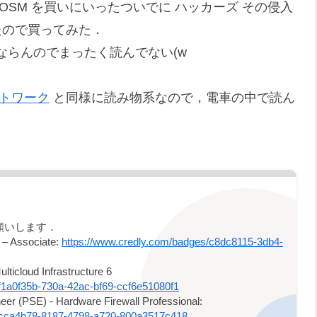
SM を買いにいったついでに ハッカーズ その侵入
ので買ってみた．
ならんのでまったく読んでない(w
トワーク
と同様に読み物系なので，電車の中で読ん
 へお願いします．
t – Associate:
https://www.credly.com/badges/c8dc8115-3db4-
ulticloud Infrastructure 6
f1a0f35b-730a-42ac-bf69-ccf6e51080f1
er (PSE) - Hardware Firewall Professional:
/2cca4b78-8187-4798-a720-800a3517c418