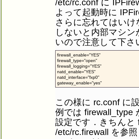
/etc/rc.conf に 
よって起動時に IPFir
さらに忘れてはいけない
しないと内部マシン
いので注意して下さ
firewall_enable="YES"

firewall_type="open"

firewall_logging="YES"

natd_enable="YES"

natd_interface="fxp0"

gateway_enable="yes"
この様に rc.con
例では firewall_typ
設定です．きちんと f
/etc/rc.firewa