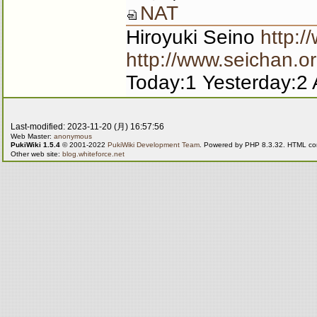
NAT
Hiroyuki Seino
http:/
http://www.seichan.or
Today:1 Yesterday:2 
Last-modified: 2023-11-20 (月) 16:57:56
Web Master:
anonymous
PukiWiki 1.5.4
© 2001-2022
PukiWiki Development Team
. Powered by PHP 8.3.32. HTML conv
Other web site:
blog.whiteforce.net