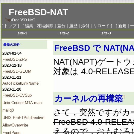
FreeBSD-NAT
Top
/
FreeBSD-NAT
[
トップ
] [
編集
|
凍結解除
|
差分
|
履歴
|
添付
|
リロード
] [
新規
|
site-1
site-2
site-3
menu-1
menu-1
menu-1
me
最新の20件
FreeBSD で NAT
menu-2
menu-2
menu-2
me
2024-01-04
menu-3
menu-3
menu-3
me
FreeBSD-ZFS
NAT(NAPT)ゲー
menu-4
menu-4
menu-4
me
2023-12-18
対象は 4.0-RELE
menu-5
menu-5
menu-5
me
FreeBSD-GEOM
2023-11-21
menu-6
menu-6
menu-6
me
AutoTicketLinkName
2023-11-20
FreeBSD-CVSup
†
カーネルの再構築
Unix-Courier-MTA-man-
さて，突然ですがカ
mailq8
UNIX-ProFTPd-directive-
FreeBSD 4.0-
AllowOverwrite
えるので，おもむろ
FrontPage