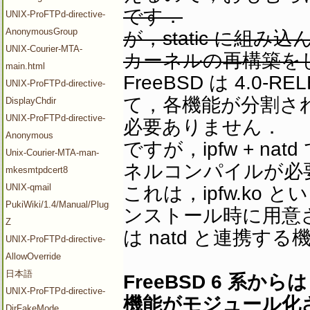
です．
UNIX-ProFTPd-directive-
AnonymousGroup
が，static に組
UNIX-Courier-MTA-
カーネルの再構築を
main.html
FreeBSD は 4.
UNIX-ProFTPd-directive-
て，各機能が分割さ
DisplayChdir
UNIX-ProFTPd-directive-
必要ありません．
Anonymous
ですが，ipfw + na
Unix-Courier-MTA-man-
ネルコンパイルが必
mkesmtpdcert8
UNIX-qmail
これは，ipfw.ko
PukiWiki/1.4/Manual/Plugin/V-
ンストール時に用意
Z
は natd と連携
UNIX-ProFTPd-directive-
AllowOverride
日本語
FreeBSD 6 系からは
UNIX-ProFTPd-directive-
機能がモジュール化
DirFakeMode