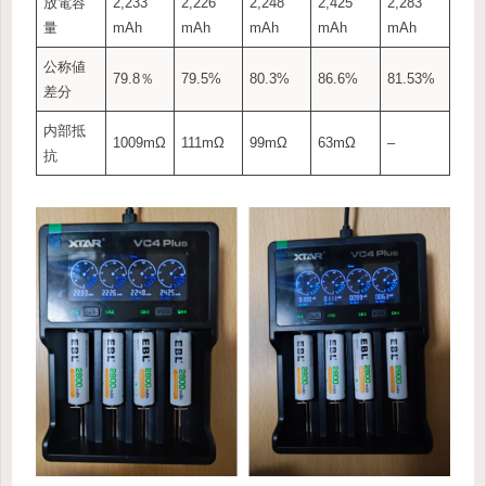
放電容
2,233
2,226
2,248
2,425
2,283
量
mAh
mAh
mAh
mAh
mAh
公称値
79.8％
79.5%
80.3%
86.6%
81.53%
差分
内部抵
1009mΩ
111mΩ
99mΩ
63mΩ
–
抗