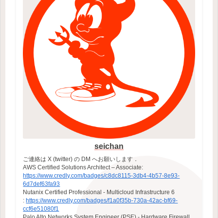
seichan
ご連絡は X (twitter) の DM へお願いします．
AWS Certified Solutions Architect – Associate:
https://www.credly.com/badges/c8dc8115-3db4-4b57-8e93-
6d7def63fa93
Nutanix Certified Professional - Multicloud Infrastructure 6
:
https://www.credly.com/badges/f1a0f35b-730a-42ac-bf69-
ccf6e51080f1
Palo Alto Networks System Engineer (PSE) - Hardware Firewall