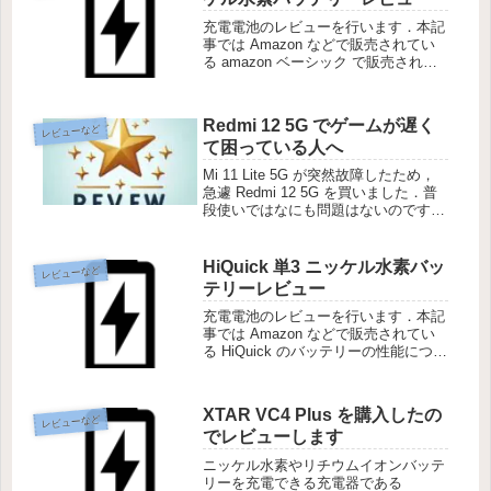
充電電池のレビューを行います．本記
事では Amazon などで販売されてい
る amazon ベーシック で販売されて
いるバッテリーの性能について説明し
ます．
Redmi 12 5G でゲームが遅く
レビューなど
て困っている人へ
Mi 11 Lite 5G が突然故障したため，
急遽 Redmi 12 5G を買いました．普
段使いではなにも問題はないのです
が，ゲームがカクつくので困っていま
したがこれをやることで解消できまし
たので紹介します．
HiQuick 単3 ニッケル水素バッ
レビューなど
テリーレビュー
充電電池のレビューを行います．本記
事では Amazon などで販売されてい
る HiQuick のバッテリーの性能につい
て説明します．
XTAR VC4 Plus を購入したの
レビューなど
でレビューします
ニッケル水素やリチウムイオンバッテ
リーを充電できる充電器である