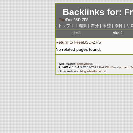
Backlinks for: 
Top
/
FreeBSD-ZFS
[
トップ
] [
編集
|
差分
|
履歴
|
添付
|
リ
site-1
site-2
menu-1
menu-1
Return to FreeBSD-ZFS
menu-2
menu-2
No related pages found.
menu-3
menu-3
menu-4
menu-4
Web Master:
anonymous
PukiWiki 1.5.4
© 2001-2022
PukiWiki Development 
menu-5
menu-5
Other web site:
blog.whiteforce.net
menu-6
menu-6