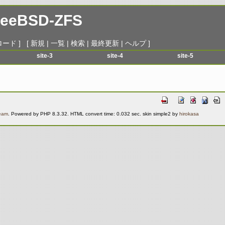
FreeBSD-ZFS
ロード
] [
新規
|
一覧
|
検索
|
最終更新
|
ヘルプ
]
site-3
site-4
site-5
menu-1
menu-1
menu-1
menu-2
menu-2
menu-2
menu-3
menu-3
menu-3
menu-4
menu-4
menu-4
Team
. Powered by PHP 8.3.32. HTML convert time: 0.032 sec. skin simple2 by
hirokasa
menu-5
menu-5
menu-5
menu-6
menu-6
menu-6