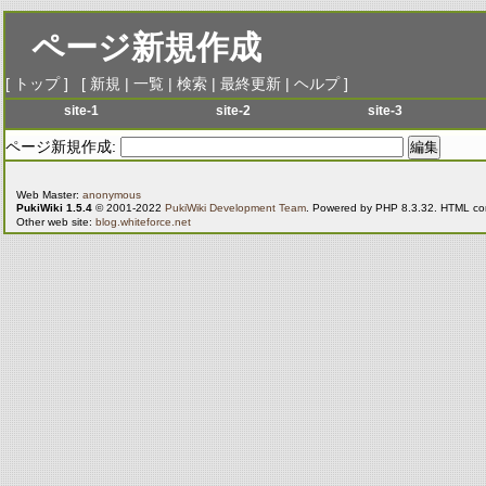
ページ新規作成
[
トップ
] [
新規
|
一覧
|
検索
|
最終更新
|
ヘルプ
]
site-1
site-2
site-3
menu-1
menu-1
menu-1
me
ページ新規作成:
menu-2
menu-2
menu-2
me
menu-3
menu-3
menu-3
me
Web Master:
anonymous
PukiWiki 1.5.4
© 2001-2022
PukiWiki Development Team
. Powered by PHP 8.3.32. HTML conv
menu-4
menu-4
menu-4
me
Other web site:
blog.whiteforce.net
menu-5
menu-5
menu-5
me
menu-6
menu-6
menu-6
me