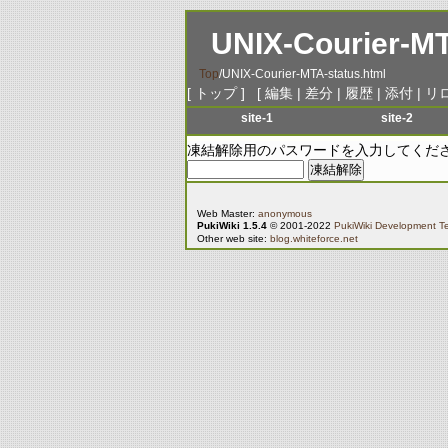
UNIX-Courier-MT
Top
/
UNIX-Courier-MTA-status.html
[
トップ
] [
編集
|
差分
|
履歴
|
添付
|
リ
site-1
site-2
menu-1
menu-1
凍結解除用のパスワードを入力してくだ
menu-2
menu-2
menu-3
menu-3
Web Master:
anonymous
menu-4
menu-4
PukiWiki 1.5.4
© 2001-2022
PukiWiki Development 
Other web site:
blog.whiteforce.net
menu-5
menu-5
menu-6
menu-6