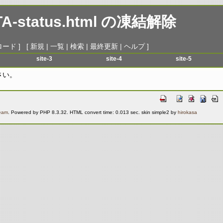
A-status.html
の凍結解除
ロード
] [
新規
|
一覧
|
検索
|
最終更新
|
ヘルプ
]
site-3
site-4
site-5
menu-1
menu-1
menu-1
さい。
menu-2
menu-2
menu-2
menu-3
menu-3
menu-3
menu-4
menu-4
menu-4
Team
. Powered by PHP 8.3.32. HTML convert time: 0.013 sec. skin simple2 by
hirokasa
menu-5
menu-5
menu-5
menu-6
menu-6
menu-6