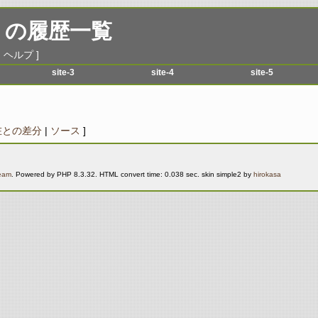
の履歴一覧
|
ヘルプ
]
site-3
site-4
site-5
menu-1
menu-1
menu-1
menu-2
menu-2
menu-2
menu-3
menu-3
menu-3
在との差分
|
ソース
]
menu-4
menu-4
menu-4
menu-5
menu-5
menu-5
Team
. Powered by PHP 8.3.32. HTML convert time: 0.038 sec. skin simple2 by
hirokasa
menu-6
menu-6
menu-6