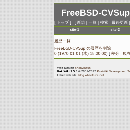
FreeBSD-CVSup
[
トップ
] [
新規
|
一覧
|
検索
|
最終更新
site-1
site-2
menu-1
menu-1
履歴一覧
menu-2
menu-2
FreeBSD-CVSup の履歴を削除
menu-3
menu-3
0 (1970-01-01 (木) 18:00:00)
[
差分
|
現
menu-4
menu-4
menu-5
menu-5
Web Master:
anonymous
PukiWiki 1.5.4
© 2001-2022
PukiWiki Development 
menu-6
menu-6
Other web site:
blog.whiteforce.net