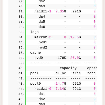
    da2         -      -      
0
    da3         -      -      
0
  raidz1-
1
7.35
G   291G      
0
    da4         -      -      
0
    da5         -      -      
0
    da6         -      -      
0
logs            -      -      -    
  mirror-
5
0
19.5
G      
0
    nvd1        -      -      
0
    nvd2        -      -      
0
cache           -      -      -    
  nvd0       176K  
20.0
G      
0
----------  -----  -----  -----  --
              capacity     operatio
pool        alloc   free   read  wr
----------  -----  -----  -----  --
pool0       
14.7
G   581G      
0
  raidz1-
0
7.34
G   291G      
0
    da1         -      -      
0
    da2         -      -      
0
    da3         -      -      
0