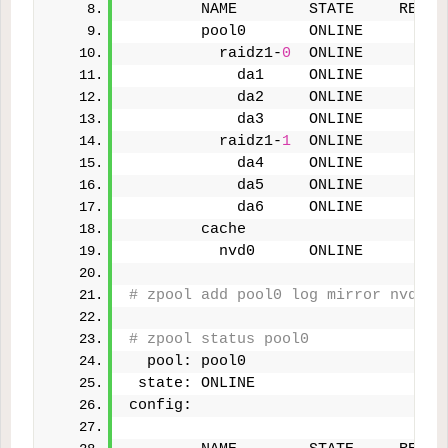
        NAME        STATE     READ 
        pool0       ONLINE       
0
          raidz1-
0
  ONLINE       
0
            da1     ONLINE       
0
            da2     ONLINE       
0
            da3     ONLINE       
0
          raidz1-
1
  ONLINE       
0
            da4     ONLINE       
0
            da5     ONLINE       
0
            da6     ONLINE       
0
        cache
          nvd0      ONLINE       
0
# zpool add pool0 log mirror nvd1 n
# zpool status pool0
  pool: pool0
 state: ONLINE
config: