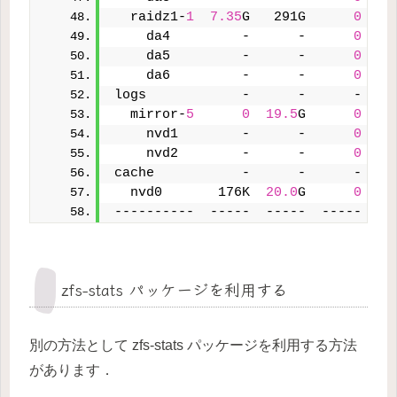
  raidz1-
1
7.35
G   291G      
0
    da4         -      -      
0
    da5         -      -      
0
    da6         -      -      
0
logs            -      -      -    
  mirror-
5
0
19.5
G      
0
    nvd1        -      -      
0
    nvd2        -      -      
0
cache           -      -      -    
  nvd0       176K  
20.0
G      
0
----------  -----  -----  -----  --
zfs-stats パッケージを利用する
別の方法として zfs-stats パッケージを利用する方法
があります．