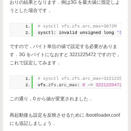
おりの結果となります．例は3G を最大値に指定しよ
うとした場合です．
# sysctl vfs.zfs.arc_max=3072M
sysctl: invalid unsigned long 
'3072
ですので，バイト単位の値で設定する必要がありま
す．3G をバイトになおすと 3221225472 ですので，
これで設定してみます．
# sysctl vfs.zfs.arc_max=3221225472
vfs.
zfs
.
arc_max
: 
0
 -
>
3221225472
この通り，0 から値が変更されました．
再起動後も設定を反映させるために /boot/loader.conf
にも追記しましょう．