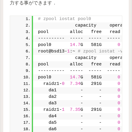
力する事ができます．
# zpool iostat pool0
              capacity     operatio
pool        alloc   free   read  wr
----------  -----  -----  -----  --
pool0       
14.7
G   581G      
0
root@bsd13-
1
:~ 
# zpool iostat -v po
              capacity     operatio
pool        alloc   free   read  wr
----------  -----  -----  -----  --
pool0       
14.7
G   581G      
0
  raidz1-
0
7.34
G   291G      
0
    da1         -      -      
0
    da2         -      -      
0
    da3         -      -      
0
  raidz1-
1
7.35
G   291G      
0
    da4         -      -      
0
    da5         -      -      
0
    da6         -      -      
0