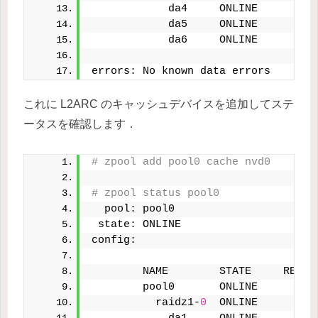
            da4     ONLINE       
0
            da5     ONLINE       
0
            da6     ONLINE       
0
errors: No known data errors
これに L2ARC のキャッシュデバイスを追加してステ
ータスを確認します．
# zpool add pool0 cache nvd0
# zpool status pool0
  pool: pool0
 state: ONLINE
config:
        NAME        STATE     READ 
        pool0       ONLINE       
0
          raidz1-
0
  ONLINE       
0