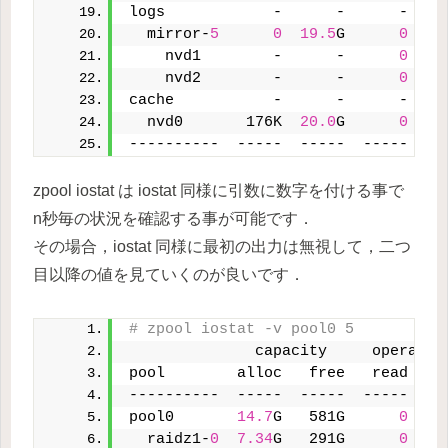
logs            -      -      -    
  mirror-
5
0
19.5
G      
0
    nvd1        -      -      
0
    nvd2        -      -      
0
cache           -      -      -    
  nvd0       176K  
20.0
G      
0
----------  -----  -----  -----  --
zpool iostat は iostat 同様に引数に数字を付ける事で
n秒毎の状況を確認する事が可能です．
その場合，iostat 同様に最初の出力は無視して，二つ
目以降の値を見ていくのが良いです．
# zpool iostat -v pool0 5
              capacity     operatio
pool        alloc   free   read  wr
----------  -----  -----  -----  --
pool0       
14.7
G   581G      
0
  raidz1-
0
7.34
G   291G      
0