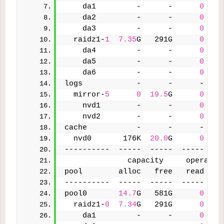
    da1         -      -      
0
    da2         -      -      
0
    da3         -      -      
0
  raidz1-
1
7.35
G   291G      
0
    da4         -      -      
0
    da5         -      -      
0
    da6         -      -      
0
logs            -      -      -    
  mirror-
5
0
19.5
G      
0
    nvd1        -      -      
0
    nvd2        -      -      
0
cache           -      -      -    
  nvd0       176K  
20.0
G      
0
----------  -----  -----  -----  --
              capacity     operatio
pool        alloc   free   read  wr
----------  -----  -----  -----  --
pool0       
14.7
G   581G      
0
  raidz1-
0
7.34
G   291G      
0
    da1         -      -      
0