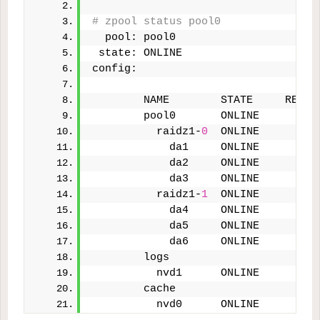
# zpool status pool0
  pool: pool0
 state: ONLINE
config:
        NAME        STATE     READ 
        pool0       ONLINE       
0
          raidz1-
0
  ONLINE       
0
            da1     ONLINE       
0
            da2     ONLINE       
0
            da3     ONLINE       
0
          raidz1-
1
  ONLINE       
0
            da4     ONLINE       
0
            da5     ONLINE       
0
            da6     ONLINE       
0
        logs
          nvd1      ONLINE       
0
        cache
          nvd0      ONLINE       
0