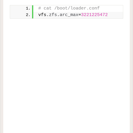
# cat /boot/loader.conf
vfs.
zfs
.
arc_max
=
3221225472