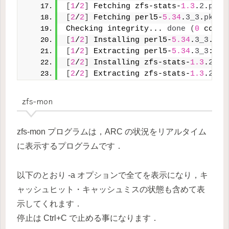
[
1
/
2
]
 Fetching zfs-stats-
1.3
.
2
.
pkg
:
[
2
/
2
]
 Fetching perl5-
5.34
.
3_3
.
pkg
: 
Checking integrity... 
done
(
0
 confl
[
1
/
2
]
 Installing perl5-
5.34
.
3_3
...
[
1
/
2
]
 Extracting perl5-
5.34
.
3_3
: 
10
[
2
/
2
]
 Installing zfs-stats-
1.3
.
2
...
[
2
/
2
]
 Extracting zfs-stats-
1.3
.
2
: 
1
zfs-mon
zfs-mon プログラムは，ARC の状況をリアルタイム
に表示するプログラムです．
以下のとおり -a オプションで全てを表示になり，キ
ャッシュヒット・キャッシュミスの状態も含めて表
示してくれます．
停止は Ctrl+C で止める事になります．