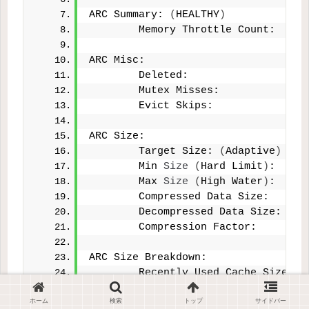
ARC Summary: 
(
HEALTHY
)
        Memory Throttle Count:     
ARC Misc:
        Deleted:                   
        Mutex Misses:              
        Evict Skips:               
ARC Size:                          
        Target Size: 
(
Adaptive
)
        Min 
Size
(
Hard Limit
)
:     
        Max 
Size
(
High Water
)
:     
        Compressed Data Size:      
        Decompressed Data Size:    
        Compression Factor:        
ARC Size Breakdown:
        Recently Used Cache Size:  
        Frequently Used Cache Size:
ホーム
検索
トップ
サイドバー