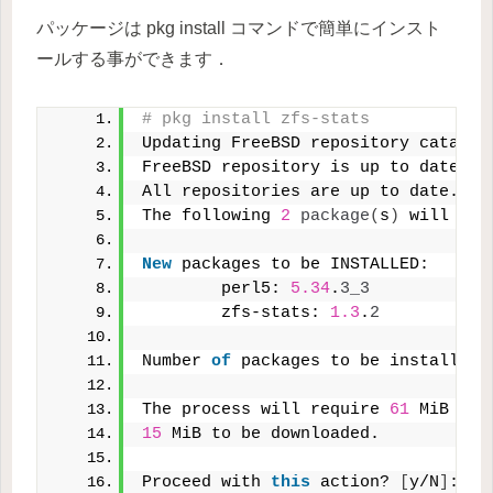
パッケージは pkg install コマンドで簡単にインスト
ールする事ができます．
# pkg install zfs-stats
Updating FreeBSD repository catalog
FreeBSD repository is up to date.
All repositories are up to date.
The following 
2
package
(
s
)
 will be 
New
 packages to be INSTALLED:
        perl5: 
5.34
.
3_3
        zfs-stats: 
1.3
.
2
Number 
of
 packages to be installed:
The process will require 
61
 MiB mor
15
 MiB to be downloaded.
Proceed with 
this
 action? 
[
y/N
]
: y