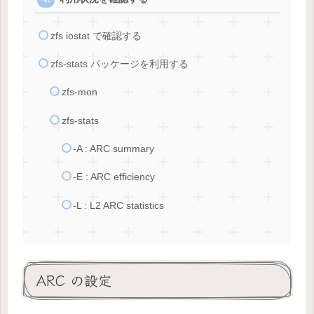
zfs iostat で確認する
zfs-stats パッケージを利用する
zfs-mon
zfs-stats
-A : ARC summary
-E : ARC efficiency
-L : L2 ARC statistics
ARC の設定