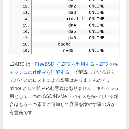
            da1     ONLINE       
0
            da2     ONLINE       
0
            da3     ONLINE       
0
          raidz1-
1
  ONLINE       
0
            da4     ONLINE       
0
            da5     ONLINE       
0
            da6     ONLINE       
0
        cache
          nvd0      ONLINE       
0
L2ARC は「
FreeBSD で ZFS を利用する – ZFS のキ
ャッシュの仕組みを理解する
」で解説している通り
デバイスのロストによる影響はありませんので，
mirror として組み込む意義はありません．キャッシュ
用として二つの SSD/NVMe デバイスを持っている場
合はもう一つ素直に追加して容量を増やす事の方が
有意義です．